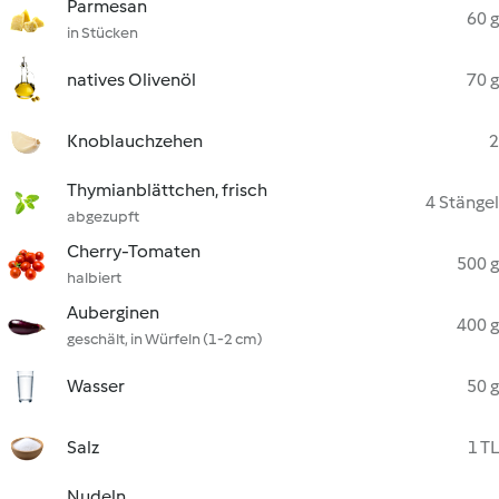
Parmesan
60 g
in Stücken
natives Olivenöl
70 g
Knoblauchzehen
2
Thymianblättchen, frisch
4 Stängel
abgezupft
Cherry-Tomaten
500 g
halbiert
Auberginen
400 g
geschält, in Würfeln (1-2 cm)
Wasser
50 g
Salz
1 TL
Nudeln