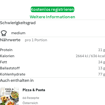
Kostenlos registrieren
Weitere Informationen
Schwierigkeitsgrad
medium
Nährwerte
pro 1 Portion
Protein
21 g
Kalorien
2664 kJ / 636 kcal
Fett
24 g
Ballaststoff
13 g
Kohlenhydrate
77 g
Auch enthalten in
Pizza & Pasta
66 Rezepte
Österreich