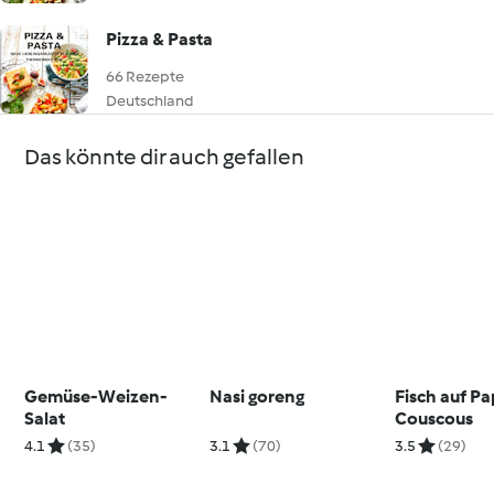
Pizza & Pasta
66 Rezepte
Deutschland
Das könnte dir auch gefallen
Gemüse-Weizen-
Nasi goreng
Fisch auf Pa
Salat
Couscous
4.1
(35)
3.1
(70)
3.5
(29)