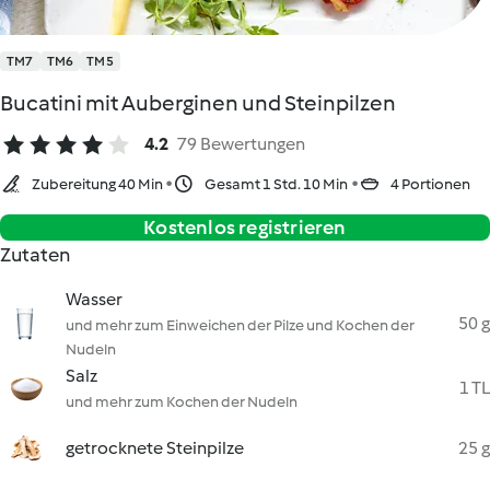
TM7
TM6
TM5
Bucatini mit Auberginen und Steinpilzen
4.2
79 Bewertungen
Zubereitung 40 Min
Gesamt 1 Std. 10 Min
4 Portionen
Kostenlos registrieren
Zutaten
Wasser
50 g
und mehr zum Einweichen der Pilze und Kochen der
Nudeln
Salz
1 TL
und mehr zum Kochen der Nudeln
getrocknete Steinpilze
25 g