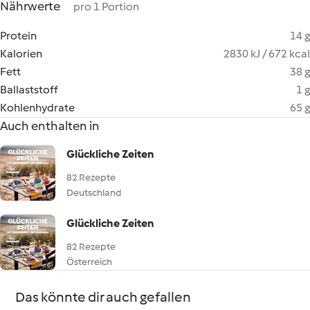
Nährwerte
pro 1 Portion
Protein
14 g
Kalorien
2830 kJ / 672 kcal
Fett
38 g
Ballaststoff
1 g
Kohlenhydrate
65 g
Auch enthalten in
Glückliche Zeiten
82 Rezepte
Deutschland
Glückliche Zeiten
82 Rezepte
Österreich
Das könnte dir auch gefallen