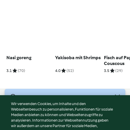
Nasi goreng
Yakisoba mit Shrimps
Fisch auf Pa
Couscous
3.1
(70)
4.0
(52)
3.5
(29)
© Copyright 2026
Wir verwenden Cookies, um Inhalte und den
Webseitenbesuch zu personalisieren, Funktionen für soziale
Nutzungsbedingungen
Medien anbieten zu können und Webseitenzugriffe zu
Datenschutzrichtlinien
analysieren. Informationen zur Webseitennutzung geben
Disclaimer
wir außerdem an unsere Partner für soziale Medien,