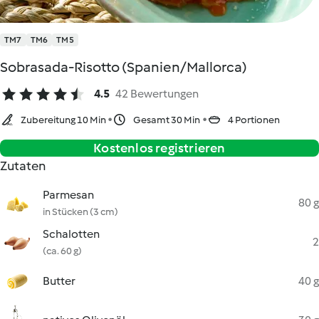
TM7
TM6
TM5
Sobrasada-Risotto (Spanien/Mallorca)
4.5
42 Bewertungen
Zubereitung 10 Min
Gesamt 30 Min
4 Portionen
Kostenlos registrieren
Zutaten
Parmesan
80 g
in Stücken (3 cm)
Schalotten
2
(ca. 60 g)
Butter
40 g