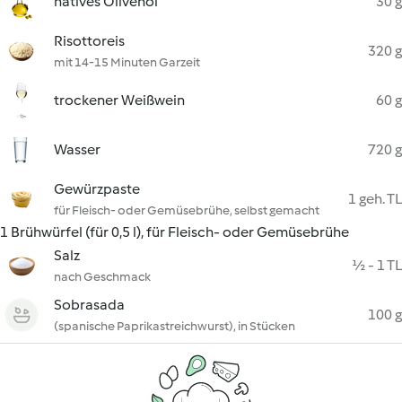
natives Olivenöl
30 g
Risottoreis
320 g
mit 14-15 Minuten Garzeit
trockener Weißwein
60 g
Wasser
720 g
Gewürzpaste
1 geh. TL
für Fleisch- oder Gemüsebrühe, selbst gemacht
1 Brühwürfel (für 0,5 l), für Fleisch- oder Gemüsebrühe
Salz
½ - 1 TL
nach Geschmack
Sobrasada
100 g
(spanische Paprikastreichwurst), in Stücken