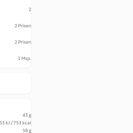
2
2 Prisen
2 Prisen
1 Msp.
43 g
53 kJ / 753 kcal
58 g