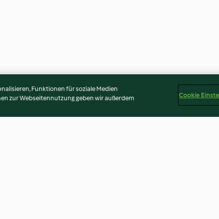
alisieren, Funktionen für soziale Medien
Cookie Einst
onen zur Webseitennutzung geben wir außerdem
lat
Mexikanischer Salat mit
Nasi goreng
Avocado-Dressing
3.9
(356)
3.1
(70)