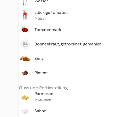
Wasser
stückige Tomaten
(400 g)
Tomatenmark
Bohnenkraut, getrocknet, gemahlen
Zimt
Piment
Guss und Fertigstellung
Parmesan
in Stücken
Sahne