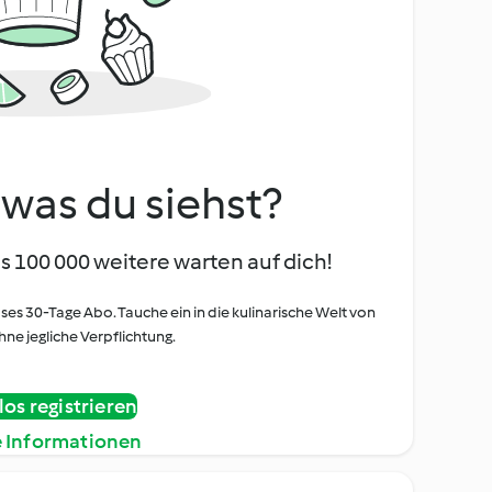
, was du siehst?
s 100 000 weitere warten auf dich!
oses 30-Tage Abo. Tauche ein in die kulinarische Welt von
ne jegliche Verpflichtung.
os registrieren
e Informationen