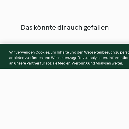
Das könnte dir auch gefallen
Wir verwenden Cookies, um Inhalte und den Webseitenbesuch zu person
anbieten zu können und Webseitenzugriffe zu analysieren. Informati
an unsere Partner für soziale Medien, Werbung und Analysen weiter.
Spinat-Frittata
Gemüse-Weizen-Sa
4.4
(81)
4.1
(35)