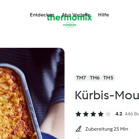
Entdecken
Abo Vorteile
Hilfe
TM7
TM6
TM5
Kürbis-Mou
4.2
446 B
Zubereitung 25 Min