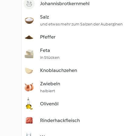
Johannisbrotkernmehl
Salz
und etwas mehr zum Salzen der Auberginen
Pfeffer
Feta
in Stücken
Knoblauchzehen
Zwiebeln
halbiert
Olivenöl
Rinderhackfleisch