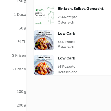
150 g
Einfach. Selbst. Gemacht.
1 Dose
234 Rezepte
Österreich
30 g
Low Carb
½ TL
63 Rezepte
Österreich
2 Prisen
Low Carb
63 Rezepte
2 Prisen
Deutschland
100 g
200 g