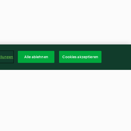
ellungen
Alle ablehnen
Cookies akzeptieren
Mittelmeergemüse mit
Couscous
3.3
(60)