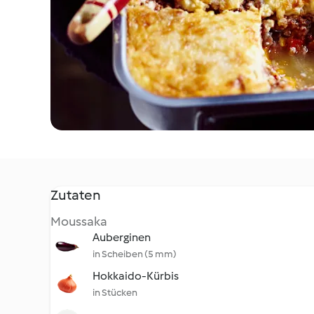
Zutaten
Moussaka
Auberginen
in Scheiben (5 mm)
Hokkaido-Kürbis
in Stücken