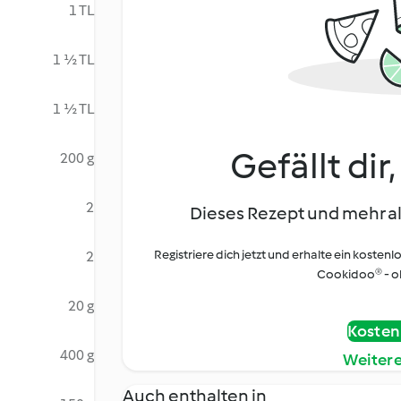
1 TL
1 ½ TL
1 ½ TL
Gefällt dir
200 g
2
Dieses Rezept und mehr al
Registriere dich jetzt und erhalte ein kostenl
2
Cookidoo® - oh
20 g
Kostenl
400 g
Weiter
Auch enthalten in