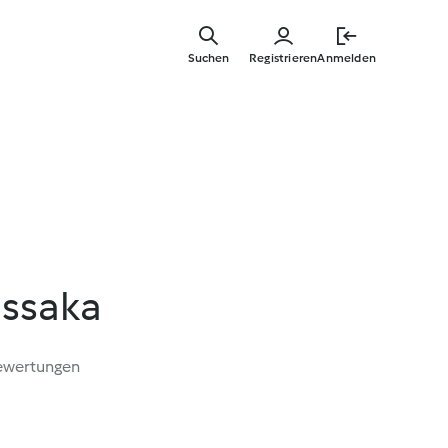
Zum
Hauptinha
Suchen
Registrieren
Anmelden
springen
ssaka
ewertungen