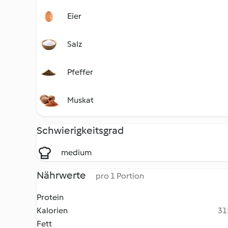
Eier
Salz
Pfeffer
Muskat
Schwierigkeitsgrad
medium
Nährwerte
pro 1 Portion
Protein
Kalorien
31
Fett