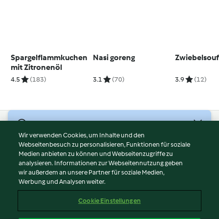
Spargelflammkuchen
Nasi goreng
Zwiebelsouf
mit Zitronenöl
4.5
(183)
3.1
(70)
3.9
(12)
© Copyright 2026
Wir verwenden Cookies, um Inhalte und den
Webseitenbesuch zu personalisieren, Funktionen für soziale
Nutzungsbedingungen
Medien anbieten zu können und Webseitenzugriffe zu
Datenschutzrichtlinien
analysieren. Informationen zur Webseitennutzung geben
Disclaimer
wir außerdem an unsere Partner für soziale Medien,
Werbung und Analysen weiter.
Impressum
Cookies
Cookie Einstellungen
Inhalt melden