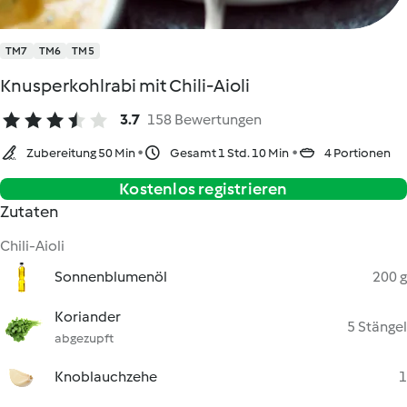
TM7
TM6
TM5
Knusperkohlrabi mit Chili-Aioli
3.7
158 Bewertungen
Zubereitung 50 Min
Gesamt 1 Std. 10 Min
4 Portionen
Kostenlos registrieren
Zutaten
Chili-Aioli
Sonnenblumenöl
200 g
Koriander
5 Stängel
abgezupft
Knoblauchzehe
1