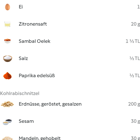
Ei
1
Zitronensaft
20 g
Sambal Oelek
1 ½ TL
Salz
½ TL
Paprika edelsüß
½ TL
Kohlrabischnitzel
Erdnüsse, geröstet, gesalzen
200 g
Sesam
30 g
Mandeln, gehobelt
30 g