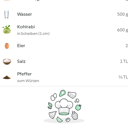
Wasser
500 g
Kohlrabi
600 g
in Scheiben (1 cm)
Eier
2
Salz
1 TL
Pfeffer
½ TL
zum Würzen