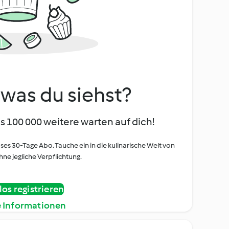
, was du siehst?
s 100 000 weitere warten auf dich!
oses 30-Tage Abo. Tauche ein in die kulinarische Welt von
ne jegliche Verpflichtung.
os registrieren
e Informationen