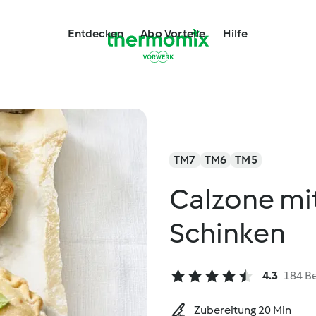
Entdecken
Abo Vorteile
Hilfe
TM7
TM6
TM5
Calzone mi
Schinken
4.3
184 B
Zubereitung 20 Min