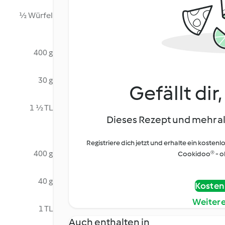
½ Würfel
400 g
30 g
Gefällt dir
1 ½ TL
Dieses Rezept und mehr al
Registriere dich jetzt und erhalte ein kostenl
400 g
Cookidoo® - oh
40 g
Kostenl
Weiter
1 TL
Auch enthalten in