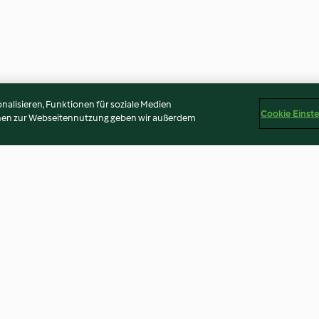
alisieren, Funktionen für soziale Medien
Cookie Einst
onen zur Webseitennutzung geben wir außerdem
en, Salami
Beerenlasagne
Bacon-Spieße
4.5
(233)
4.2
(118)