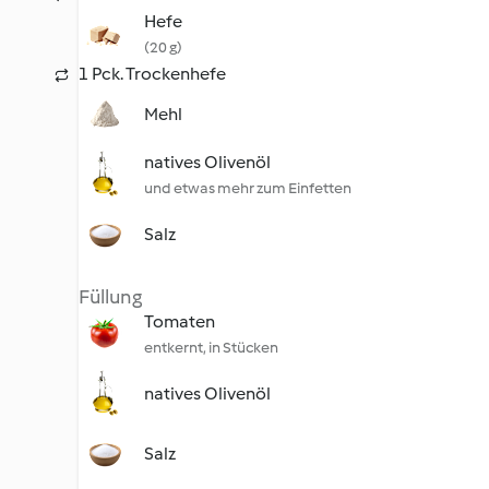
Hefe
(20 g)
1 Pck. Trockenhefe
Mehl
natives Olivenöl
und etwas mehr zum Einfetten
Salz
Füllung
Tomaten
entkernt, in Stücken
natives Olivenöl
Salz