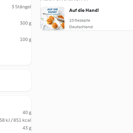
3 Stängel
Auf die Hand!
10 Rezepte
300 g
Deutschland
100 g
40 g
58 kJ / 851 kcal
43 g