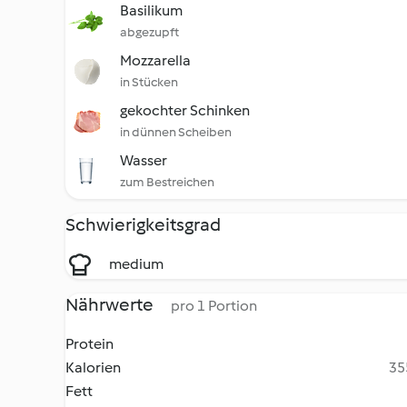
Basilikum
abgezupft
Mozzarella
in Stücken
gekochter Schinken
in dünnen Scheiben
Wasser
zum Bestreichen
Schwierigkeitsgrad
medium
Nährwerte
pro 1 Portion
Protein
Kalorien
35
Fett