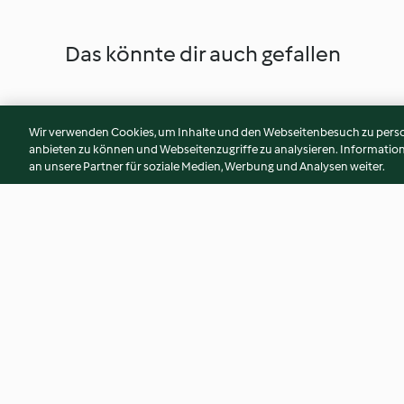
Das könnte dir auch gefallen
Wir verwenden Cookies, um Inhalte und den Webseitenbesuch zu person
anbieten zu können und Webseitenzugriffe zu analysieren. Informati
an unsere Partner für soziale Medien, Werbung und Analysen weiter.
Ei-Schinken-Muffins
Calzone mit Schink
und Champignons
4.1
(149)
4.1
(268)