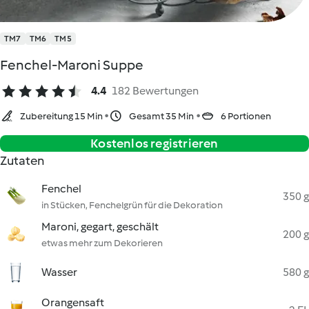
TM7
TM6
TM5
Fenchel-Maroni Suppe
4.4
182 Bewertungen
Zubereitung 15 Min
Gesamt 35 Min
6 Portionen
Kostenlos registrieren
Zutaten
Fenchel
350 g
in Stücken, Fenchelgrün für die Dekoration
Maroni, gegart, geschält
200 g
etwas mehr zum Dekorieren
Wasser
580 g
Orangensaft