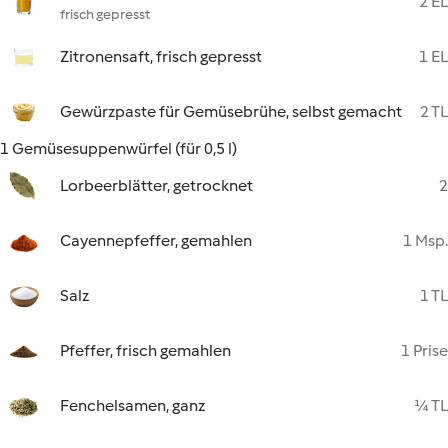
2 EL
frisch gepresst
Zitronensaft, frisch gepresst
1 EL
Gewürzpaste für Gemüsebrühe, selbst gemacht
2 TL
1 Gemüsesuppenwürfel (für 0,5 l)
Lorbeerblätter, getrocknet
2
Cayennepfeffer, gemahlen
1 Msp.
Salz
1 TL
Pfeffer, frisch gemahlen
1 Prise
Fenchelsamen, ganz
¼ TL