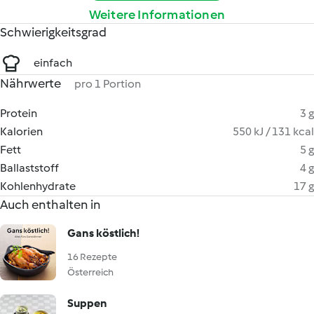
Weitere Informationen
Schwierigkeitsgrad
einfach
Nährwerte
pro 1 Portion
Protein
3 g
Kalorien
550 kJ / 131 kcal
Fett
5 g
Ballaststoff
4 g
Kohlenhydrate
17 g
Auch enthalten in
Gans köstlich!
16 Rezepte
Österreich
Suppen