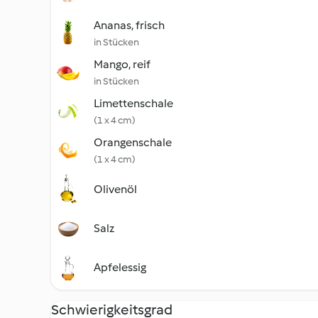
Ananas, frisch
in Stücken
Mango, reif
in Stücken
Limettenschale
(1 x 4 cm)
Orangenschale
(1 x 4 cm)
Olivenöl
Salz
Apfelessig
Schwierigkeitsgrad