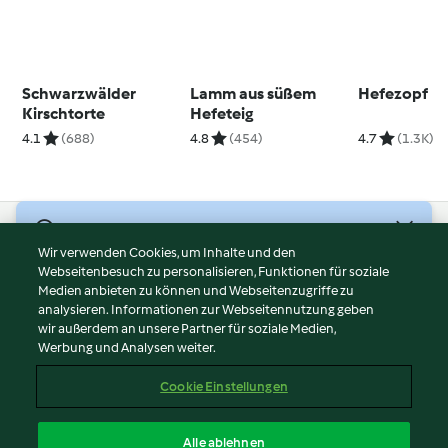
Schwarzwälder
Lamm aus süßem
Hefezopf
Kirschtorte
Hefeteig
4.1
(688)
4.8
(454)
4.7
(1.3K)
© Copyright 2026
Wir verwenden Cookies, um Inhalte und den
Webseitenbesuch zu personalisieren, Funktionen für soziale
Nutzungsbedingungen
Medien anbieten zu können und Webseitenzugriffe zu
Datenschutzrichtlinien
analysieren. Informationen zur Webseitennutzung geben
Disclaimer
wir außerdem an unsere Partner für soziale Medien,
Werbung und Analysen weiter.
Impressum
Cookies
Cookie Einstellungen
Inhalt melden
Vertrag widerrufen
Alle ablehnen