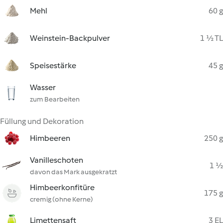
Mehl
60 g
Weinstein-Backpulver
1 ½ TL
Speisestärke
45 g
Wasser
zum Bearbeiten
Füllung und Dekoration
Himbeeren
250 g
Vanilleschoten
1 ½
davon das Mark ausgekratzt
Himbeerkonfitüre
175 g
cremig (ohne Kerne)
Limettensaft
3 EL