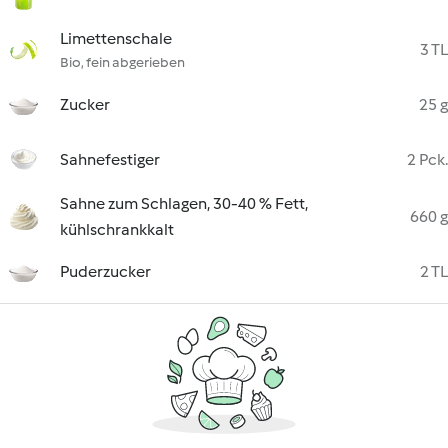
Limettenschale
3 TL
Bio, fein abgerieben
Zucker
25 g
Sahnefestiger
2 Pck.
Sahne zum Schlagen, 30-40 % Fett,
660 g
kühlschrankkalt
Puderzucker
2 TL