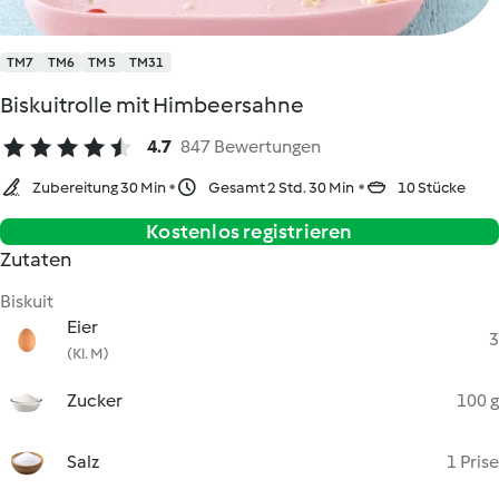
TM7
TM6
TM5
TM31
Biskuitrolle mit Himbeersahne
4.7
847 Bewertungen
Zubereitung 30 Min
Gesamt 2 Std. 30 Min
10 Stücke
Kostenlos registrieren
Zutaten
Biskuit
Eier
3
(Kl. M)
Zucker
100 g
Salz
1 Prise