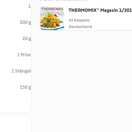
1
THERMOMIX® Magazin 1/20
42 Rezepte
300 g
Deutschland
20 g
1 Prise
1 Stängel
150 g