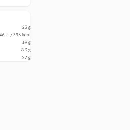
23 g
46 kJ / 393 kcal
19 g
8.3 g
27 g