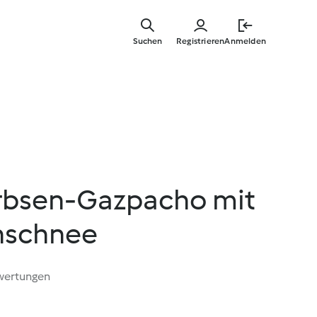
Zum
Hauptinha
Suchen
Registrieren
Anmelden
springen
rbsen-Gazpacho mit
hschnee
wertungen