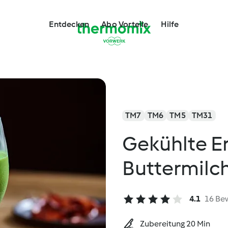
Entdecken
Abo Vorteile
Hilfe
TM7
TM6
TM5
TM31
Gekühlte E
Buttermilc
4.1
16 Be
Zubereitung 20 Min