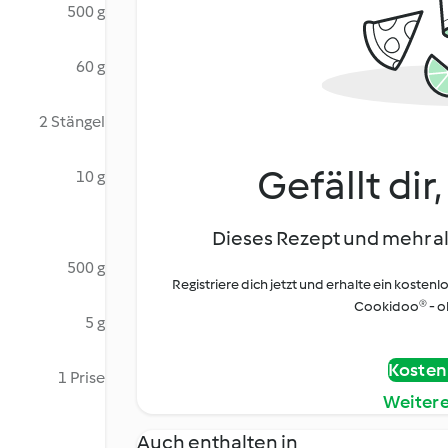
500 g
60 g
2 Stängel
Gefällt dir
10 g
Dieses Rezept und mehr al
500 g
Registriere dich jetzt und erhalte ein kostenl
Cookidoo® - oh
5 g
Kostenl
1 Prise
Weiter
Auch enthalten in