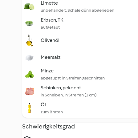
Limette
unbehandelt, Schale dünn abgerieben
Erbsen, TK
aufgetaut
Olivenöl
Meersalz
Minze
abgezupft, in Streifen geschnitten
Schinken, gekocht
in Scheiben, in Streifen (1 cm)
Öl
zum Braten
Schwierigkeitsgrad