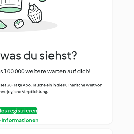
, was du siehst?
s 100 000 weitere warten auf dich!
oses 30-Tage Abo. Tauche ein in die kulinarische Welt von
ne jegliche Verpflichtung.
os registrieren
e Informationen