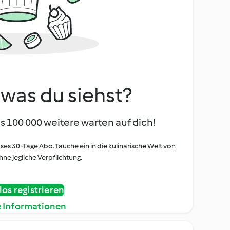
, was du siehst?
s 100 000 weitere warten auf dich!
oses 30-Tage Abo. Tauche ein in die kulinarische Welt von
ne jegliche Verpflichtung.
os registrieren
e Informationen