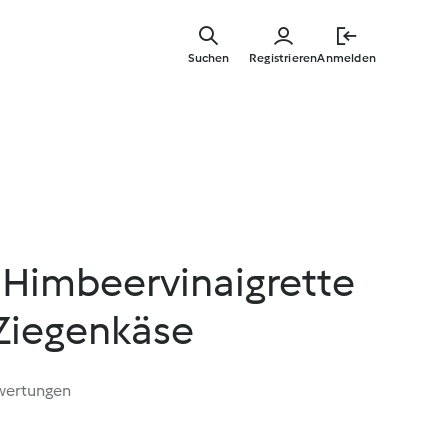
Zum
Hauptinha
Suchen
Registrieren
Anmelden
springen
 Himbeervinaigrette
Ziegenkäse
wertungen