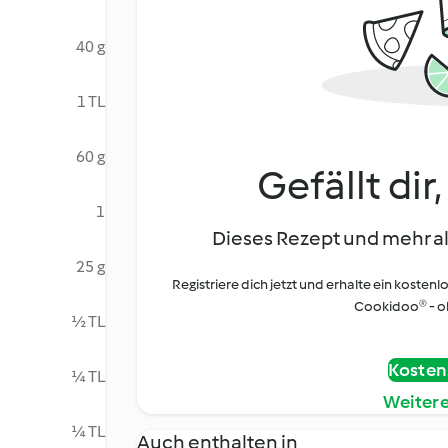
40 g
1 TL
60 g
Gefällt dir
1
Dieses Rezept und mehr al
25 g
Registriere dich jetzt und erhalte ein kostenl
Cookidoo® - oh
½ TL
Kostenl
¼ TL
Weiter
¼ TL
Auch enthalten in