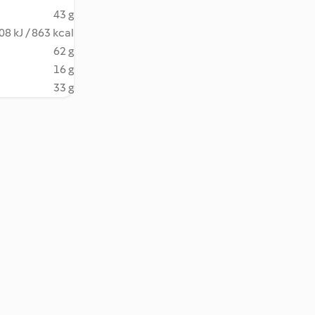
43 g
08 kJ / 863 kcal
62 g
16 g
33 g