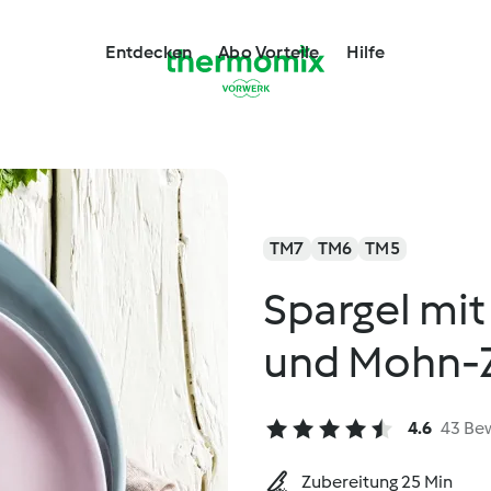
Entdecken
Abo Vorteile
Hilfe
TM7
TM6
TM5
Spargel mit
und Mohn-
4.6
43 Be
Zubereitung 25 Min