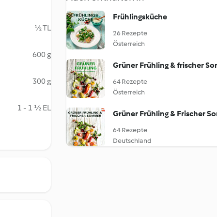
Frühlingsküche
½ TL
26 Rezepte
Österreich
600 g
Grüner Frühling & frischer S
300 g
64 Rezepte
Österreich
1 - 1 ½ EL
Grüner Frühling & Frischer 
64 Rezepte
Deutschland