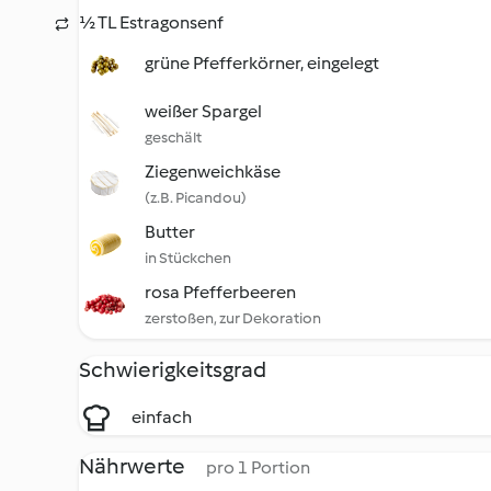
½ TL Estragonsenf
grüne Pfefferkörner, eingelegt
weißer Spargel
geschält
Ziegenweichkäse
(z.B. Picandou)
Butter
in Stückchen
rosa Pfefferbeeren
zerstoßen, zur Dekoration
Schwierigkeitsgrad
einfach
Nährwerte
pro 1 Portion