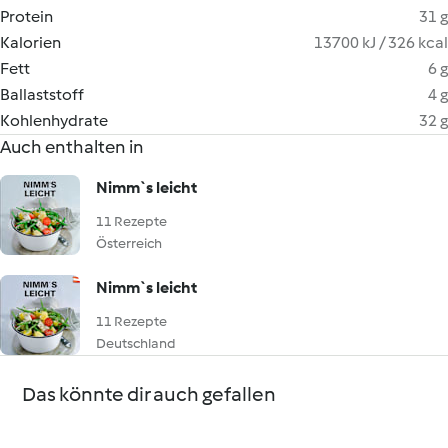
Protein
31 g
Kalorien
13700 kJ / 326 kcal
Fett
6 g
Ballaststoff
4 g
Kohlenhydrate
32 g
Auch enthalten in
Nimm`s leicht
11 Rezepte
Österreich
Nimm`s leicht
11 Rezepte
Deutschland
Das könnte dir auch gefallen