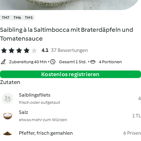
TM7
TM6
TM5
Saibling à la Saltimbocca mit Braterdäpfeln und
Tomatensauce
4.1
37 Bewertungen
Zubereitung 40 Min
Gesamt 1 Std.
4 Portionen
Kostenlos registrieren
Zutaten
Saiblingsfilets
4
frisch oder aufgetaut
Salz
1 TL
etwas mehr zum Würzen
Pfeffer, frisch gemahlen
6 Prisen