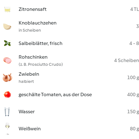
Zitronensaft
4 TL
Knoblauchzehen
3
in Scheiben
Salbeiblätter, frisch
4 - 8
Rohschinken
4 Scheiben
(z. B. Prosciutto Crudo)
Zwiebeln
100 g
halbiert
geschälte Tomaten, aus der Dose
400 g
Wasser
150 g
Weißwein
80 g