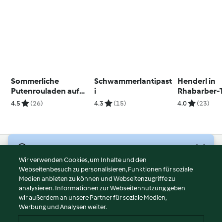
Sommerliche
Schwammerlantipast
Henderl in
Putenrouladen auf
i
Rhabarber-
Zitronentagliatelle
Sauce mit
4.5
(26)
4.3
(15)
4.0
(23)
Hirsenocke
Minzjoghurt
© Copyright 2026
Wir verwenden Cookies, um Inhalte und den
Webseitenbesuch zu personalisieren, Funktionen für soziale
Nutzungsbedingungen
Medien anbieten zu können und Webseitenzugriffe zu
Datenschutzrichtlinien
analysieren. Informationen zur Webseitennutzung geben
Disclaimer
wir außerdem an unsere Partner für soziale Medien,
Werbung und Analysen weiter.
Impressum