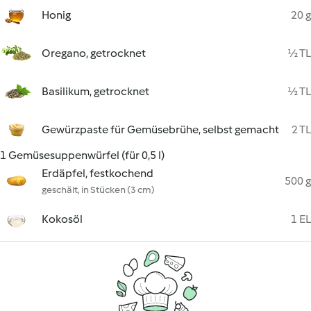
Honig
20 g
Oregano, getrocknet
½ TL
Basilikum, getrocknet
½ TL
Gewürzpaste für Gemüsebrühe, selbst gemacht
2 TL
1 Gemüsesuppenwürfel (für 0,5 l)
Erdäpfel, festkochend
500 g
geschält, in Stücken (3 cm)
Kokosöl
1 EL