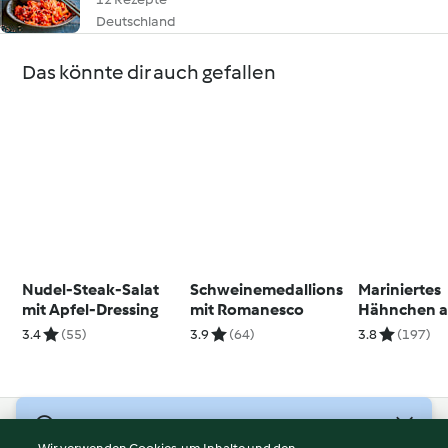
Deutschland
Das könnte dir auch gefallen
Nudel-Steak-Salat
Schweinemedallions
Mariniertes
mit Apfel-Dressing
mit Romanesco
Hähnchen a
Paprikakrau
3.4
(55)
3.9
(64)
3.8
(197)
© Copyright 2026