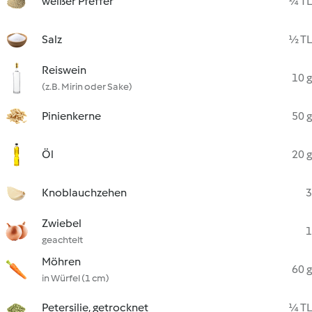
weißer Pfeffer
¼ TL
Salz
½ TL
Reiswein
10 g
(z.B. Mirin oder Sake)
Pinienkerne
50 g
Öl
20 g
Knoblauchzehen
3
Zwiebel
1
geachtelt
Möhren
60 g
in Würfel (1 cm)
Petersilie, getrocknet
¼ TL