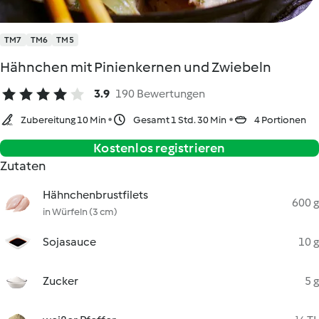
TM7
TM6
TM5
Hähnchen mit Pinienkernen und Zwiebeln
3.9
190 Bewertungen
Zubereitung 10 Min
Gesamt 1 Std. 30 Min
4 Portionen
Kostenlos registrieren
Zutaten
Hähnchenbrustfilets
600 g
in Würfeln (3 cm)
Sojasauce
10 g
Zucker
5 g