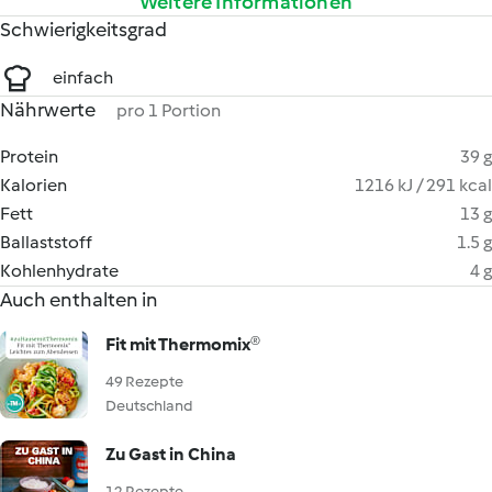
Weitere Informationen
Schwierigkeitsgrad
einfach
Nährwerte
pro 1 Portion
Protein
39 g
Kalorien
1216 kJ / 291 kcal
Fett
13 g
Ballaststoff
1.5 g
Kohlenhydrate
4 g
Auch enthalten in
Fit mit Thermomix®
49 Rezepte
Deutschland
Zu Gast in China
12 Rezepte