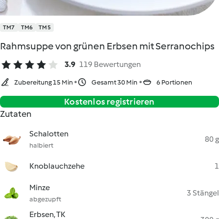
TM7
TM6
TM5
Rahmsuppe von grünen Erbsen mit Serranochips
3.9
119 Bewertungen
Zubereitung 15 Min
Gesamt 30 Min
6 Portionen
Kostenlos registrieren
Zutaten
Schalotten
80 g
halbiert
Knoblauchzehe
1
Minze
3 Stängel
abgezupft
Erbsen, TK