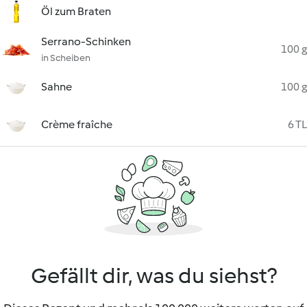
Öl zum Braten
Serrano-Schinken
100 g
in Scheiben
Sahne
100 g
Crème fraîche
6 TL
Gefällt dir, was du siehst?