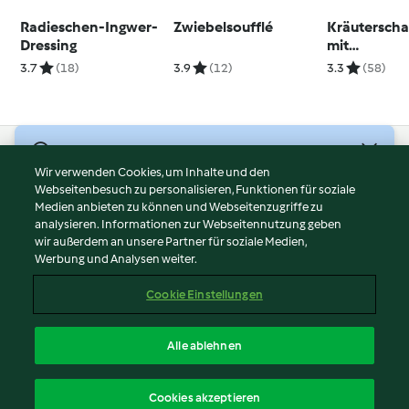
Radieschen-Ingwer-
Zwiebelsoufflé
Kräutersch
Dressing
mit
Knoblauchc
3.7
(18)
3.9
(12)
3.3
(58)
© Copyright 2026
Wir verwenden Cookies, um Inhalte und den
Webseitenbesuch zu personalisieren, Funktionen für soziale
Nutzungsbedingungen
Medien anbieten zu können und Webseitenzugriffe zu
Datenschutzrichtlinien
analysieren. Informationen zur Webseitennutzung geben
Disclaimer
wir außerdem an unsere Partner für soziale Medien,
Werbung und Analysen weiter.
Impressum
Cookies
Cookie Einstellungen
Inhalt melden
Vertrag widerrufen
Alle ablehnen
Erklärung zur Barrierefreiheit
Deutsch
Cookies akzeptieren