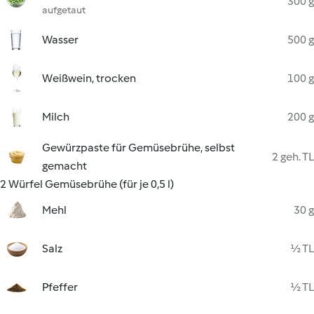
300 g
aufgetaut
Wasser
500 g
Weißwein, trocken
100 g
Milch
200 g
Gewürzpaste für Gemüsebrühe, selbst
2 geh. TL
gemacht
2 Würfel Gemüsebrühe (für je 0,5 l)
Mehl
30 g
Salz
½ TL
Pfeffer
½ TL