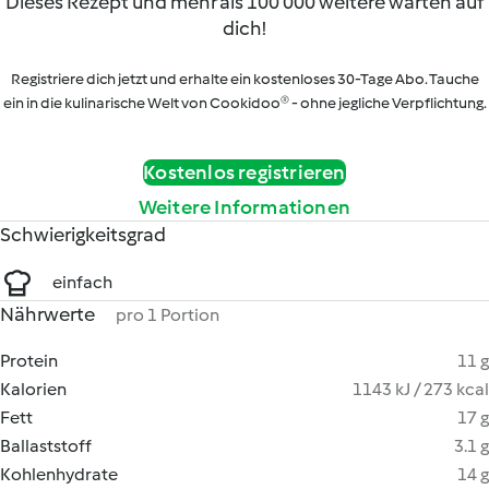
Dieses Rezept und mehr als 100 000 weitere warten auf
dich!
Registriere dich jetzt und erhalte ein kostenloses 30-Tage Abo. Tauche
ein in die kulinarische Welt von Cookidoo® - ohne jegliche Verpflichtung.
Kostenlos registrieren
Weitere Informationen
Schwierigkeitsgrad
einfach
Nährwerte
pro 1 Portion
Protein
11 g
Kalorien
1143 kJ / 273 kcal
Fett
17 g
Ballaststoff
3.1 g
Kohlenhydrate
14 g