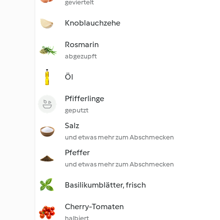
geviertelt
Knoblauchzehe
Rosmarin
abgezupft
Öl
Pfifferlinge
geputzt
Salz
und etwas mehr zum Abschmecken
Pfeffer
und etwas mehr zum Abschmecken
Basilikumblätter, frisch
Cherry-Tomaten
halbiert