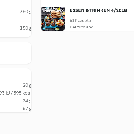
ESSEN & TRINKEN 4/2018
360 g
61 Rezepte
Deutschland
150 g
20 g
93 kJ / 595 kcal
24 g
67 g