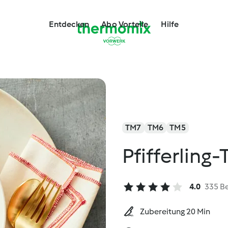
Entdecken
Abo Vorteile
Hilfe
TM7
TM6
TM5
Pfifferlin
4.0
335 B
Zubereitung 20 Min