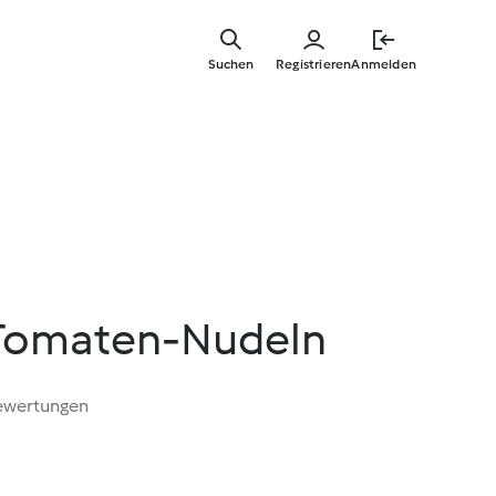
Zum
Hauptinha
Suchen
Registrieren
Anmelden
springen
g-Tomaten-Nudeln
ewertungen