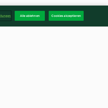
ellungen
Alle ablehnen
Cookies akzeptieren
tti mit Lachs
Lachs mit Mandelkruste und
Spargel-Tagliatelle
4.4
(477)