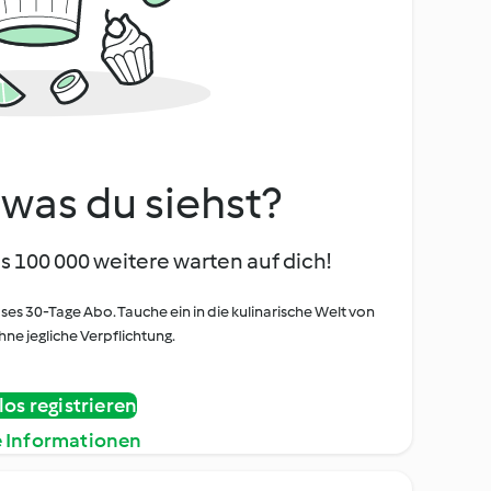
, was du siehst?
s 100 000 weitere warten auf dich!
oses 30-Tage Abo. Tauche ein in die kulinarische Welt von
ne jegliche Verpflichtung.
os registrieren
e Informationen