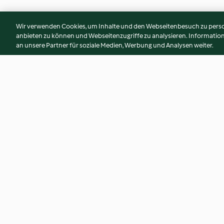
Wir verwenden Cookies, um Inhalte und den Webseitenbesuch zu person
anbieten zu können und Webseitenzugriffe zu analysieren. Informati
an unsere Partner für soziale Medien, Werbung und Analysen weiter.
Moussaka
Pasta mit Gorgonz
Birne
4.1
(416)
3.7
(136)
© Copyright 2026