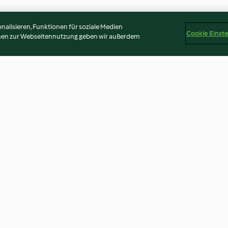
alisieren, Funktionen für soziale Medien
Cookie Einst
onen zur Webseitennutzung geben wir außerdem
ola und
Brokkoli-Gorgonzola-Pasta
Orangen-Spaghe
3.4
(669)
3.9
(150)