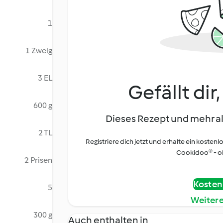
1
1 Zweig
3 EL
Gefällt dir
600 g
Dieses Rezept und mehr al
2 TL
Registriere dich jetzt und erhalte ein kostenl
Cookidoo® - oh
2 Prisen
Kostenl
5
Weiter
300 g
Auch enthalten in