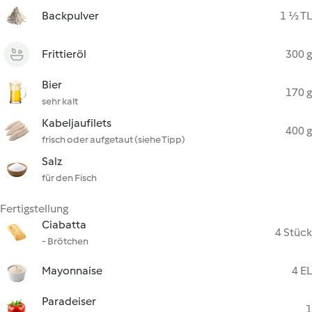
Backpulver
1 ½ TL
Frittieröl
300 g
Bier
170 g
sehr kalt
Kabeljaufilets
400 g
frisch oder aufgetaut (siehe Tipp)
Salz
für den Fisch
Fertigstellung
Ciabatta
4 Stück
- Brötchen
Mayonnaise
4 EL
Paradeiser
1