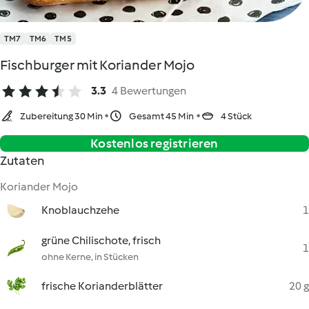
TM7
TM6
TM5
Fischburger mit Koriander Mojo
3.3
4 Bewertungen
Zubereitung 30 Min
Gesamt 45 Min
4 Stück
Kostenlos registrieren
Zutaten
Koriander Mojo
Knoblauchzehe
1
grüne Chilischote, frisch
1
ohne Kerne, in Stücken
frische Korianderblätter
20 g