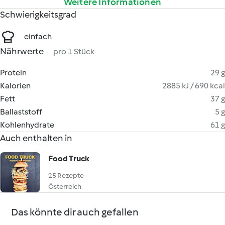
Weitere Informationen
Schwierigkeitsgrad
einfach
Nährwerte
pro 1 Stück
Protein
29 g
Kalorien
2885 kJ / 690 kcal
Fett
37 g
Ballaststoff
5 g
Kohlenhydrate
61 g
Auch enthalten in
Food Truck
25 Rezepte
Österreich
Das könnte dir auch gefallen