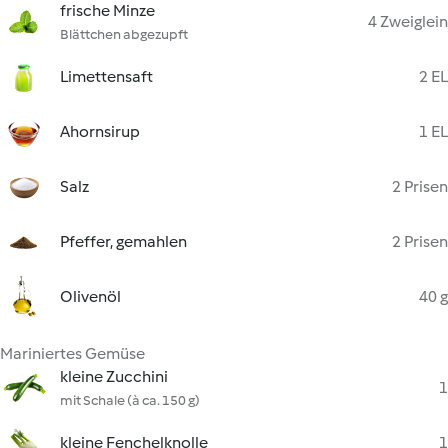
frische Minze
4 Zweiglein
Blättchen abgezupft
Limettensaft
2 EL
Ahornsirup
1 EL
Salz
2 Prisen
Pfeffer, gemahlen
2 Prisen
Olivenöl
40 g
Mariniertes Gemüse
kleine Zucchini
1
mit Schale (à ca. 150 g)
kleine Fenchelknolle
1