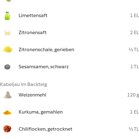
Limettensaft
1 EL
Zitronensaft
2 EL
Zitronenschale, gerieben
½ TL
Sesamsamen, schwarz
1 TL
Kabeljau im Backteig
Weizenmehl
120 g
Kurkuma, gemahlen
1 EL
Chiliflocken, getrocknet
½ TL