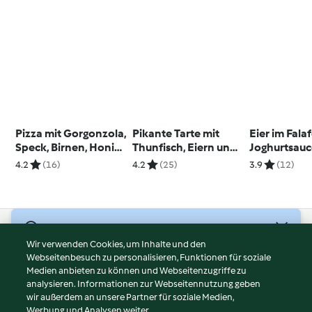
Pizza mit Gorgonzola,
Pikante Tarte mit
Eier im Falaf
Speck, Birnen, Honig
Thunfisch, Eiern und
Joghurtsau
und Walnüssen
Kapern
4.2
(16)
4.2
(25)
3.9
(12)
© Copyright 2026
Wir verwenden Cookies, um Inhalte und den
Webseitenbesuch zu personalisieren, Funktionen für soziale
Nutzungsbedingungen
Medien anbieten zu können und Webseitenzugriffe zu
Datenschutzrichtlinien
analysieren. Informationen zur Webseitennutzung geben
Disclaimer
wir außerdem an unsere Partner für soziale Medien,
Werbung und Analysen weiter.