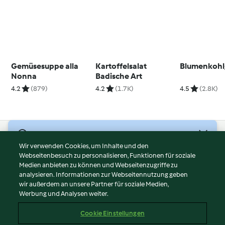
Gemüsesuppe alla
Kartoffelsalat
Blumenkohl
Nonna
Badische Art
4.2
(879)
4.2
(1.7K)
4.5
(2.8K)
© Copyright 2026
Wir verwenden Cookies, um Inhalte und den
Webseitenbesuch zu personalisieren, Funktionen für soziale
Nutzungsbedingungen
Medien anbieten zu können und Webseitenzugriffe zu
Datenschutzrichtlinien
analysieren. Informationen zur Webseitennutzung geben
Disclaimer
wir außerdem an unsere Partner für soziale Medien,
Werbung und Analysen weiter.
Impressum
Cookies
Cookie Einstellungen
Inhalt melden