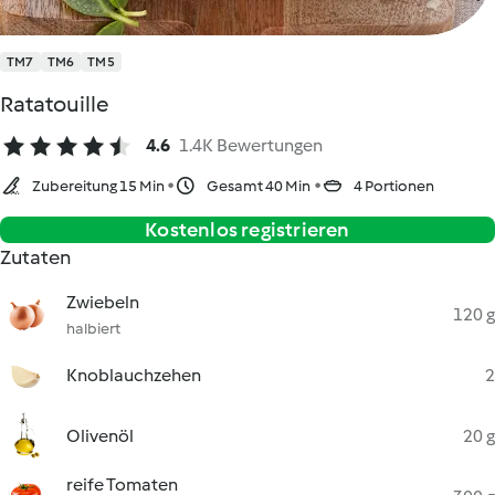
TM7
TM6
TM5
Ratatouille
4.6
1.4K Bewertungen
Zubereitung 15 Min
Gesamt 40 Min
4 Portionen
Kostenlos registrieren
Zutaten
Zwiebeln
120 g
halbiert
Knoblauchzehen
2
Olivenöl
20 g
reife Tomaten