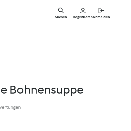
Zum
Hauptinha
Suchen
Registrieren
Anmelden
springen
he Bohnensuppe
wertungen