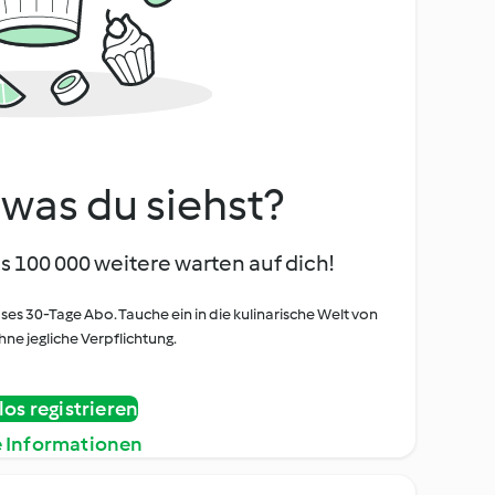
, was du siehst?
s 100 000 weitere warten auf dich!
oses 30-Tage Abo. Tauche ein in die kulinarische Welt von
ne jegliche Verpflichtung.
os registrieren
e Informationen