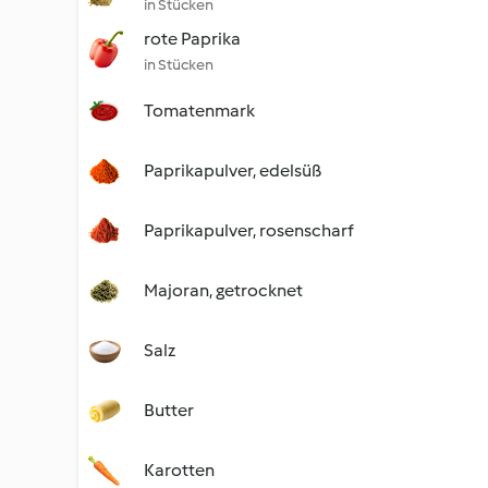
in Stücken
rote Paprika
in Stücken
Tomatenmark
Paprikapulver, edelsüß
Paprikapulver, rosenscharf
Majoran, getrocknet
Salz
Butter
Karotten