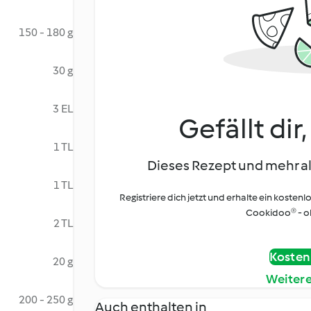
150 - 180 g
30 g
3 EL
Gefällt dir
1 TL
Dieses Rezept und mehr al
1 TL
Registriere dich jetzt und erhalte ein kostenl
Cookidoo® - oh
2 TL
Kostenl
20 g
Weiter
200 - 250 g
Auch enthalten in