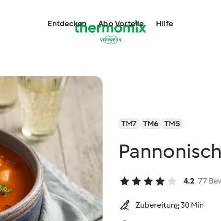
Entdecken
Abo Vorteile
Hilfe
TM7
TM6
TM5
Pannonisc
4.2
77 Be
Zubereitung 30 Min