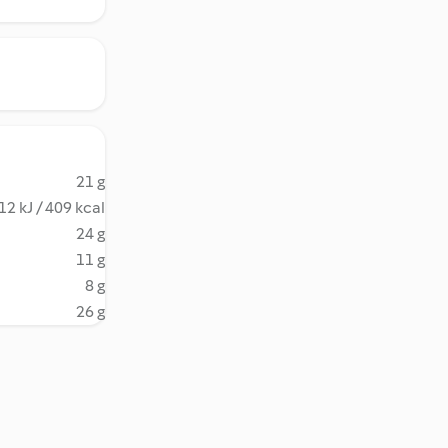
21 g
12 kJ / 409 kcal
24 g
11 g
8 g
26 g