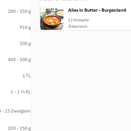
Alles in Butter - Burgenland
200 - 250 g
12 Rezepte
Österreich
910 g
200 g
400 - 500 g
1 TL
1 - 1 ½ EL
 - 15 Zweiglein
200 - 250 g