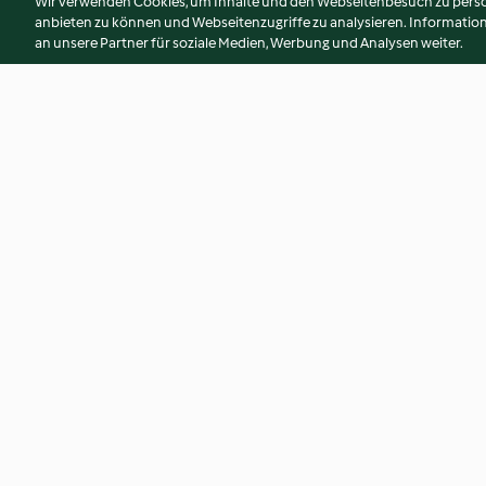
Wir verwenden Cookies, um Inhalte und den Webseitenbesuch zu person
anbieten zu können und Webseitenzugriffe zu analysieren. Informati
an unsere Partner für soziale Medien, Werbung und Analysen weiter.
Fischcurry
Erfrischender Boh
(XXL)
3.5
(66)
3.2
(9)
© Copyright 2026
Nutzungsbedingungen
Datenschutzrichtlinien