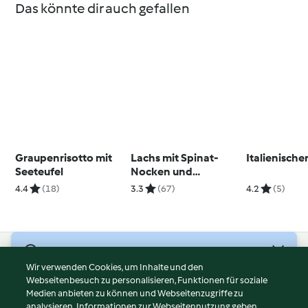
Das könnte dir auch gefallen
Graupenrisotto mit
Lachs mit Spinat-
Italienische
Seeteufel
Nocken und
Zitronensauce
4.4
(18)
3.3
(67)
4.2
(5)
© Copyright 2026
Wir verwenden Cookies, um Inhalte und den
Webseitenbesuch zu personalisieren, Funktionen für soziale
Nutzungsbedingungen
Medien anbieten zu können und Webseitenzugriffe zu
Datenschutzrichtlinien
analysieren. Informationen zur Webseitennutzung geben