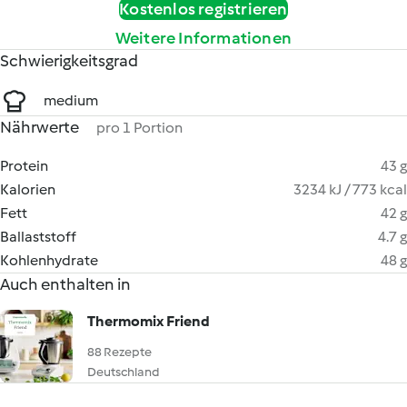
Kostenlos registrieren
Weitere Informationen
Schwierigkeitsgrad
medium
Nährwerte
pro 1 Portion
Protein
43 g
Kalorien
3234 kJ / 773 kcal
Fett
42 g
Ballaststoff
4.7 g
Kohlenhydrate
48 g
Auch enthalten in
Thermomix Friend
88 Rezepte
Deutschland