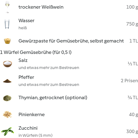
trockener Weißwein
100 g
Wasser
750 g
heiß
Gewürzpaste für Gemüsebrühe, selbst gemacht
1 TL
1 Würfel Gemüsebrühe (für 0,5 l)
Salz
½ TL
und etwas mehr zum Bestreuen
Pfeffer
2 Prisen
und etwas mehr zum Bestreuen
Thymian, getrocknet (optional)
¾ TL
Pinienkerne
40 g
Zucchini
300 g
in Würfeln (5 mm)