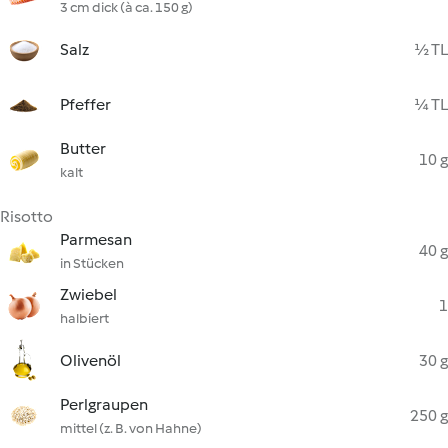
3 cm dick (à ca. 150 g)
Salz
½ TL
Pfeffer
¼ TL
Butter
10 g
kalt
Risotto
Parmesan
40 g
in Stücken
Zwiebel
1
halbiert
Olivenöl
30 g
Perlgraupen
250 g
mittel (z. B. von Hahne)