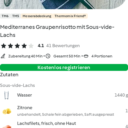
TM6
TM5
Messerabdeckung
Thermomix Friend®
Mediterranes Graupenrisotto mit Sous-vide-
Lachs
4.1
41 Bewertungen
Zubereitung 40 Min
Gesamt 50 Min
4 Portionen
Kostenlos registrieren
Zutaten
Sous-vide-Lachs
Wasser
1440 g
Zitrone
1
unbehandelt, Schale fein abgerieben, Saft ausgepresst
Lachsfilets, frisch, ohne Haut
4