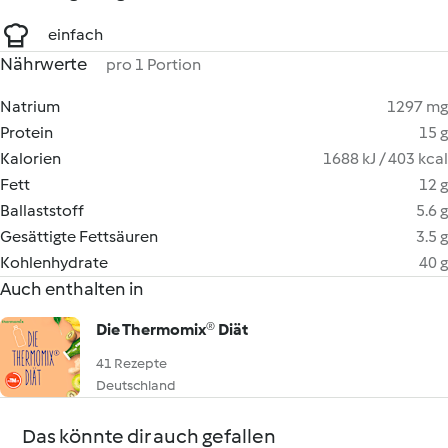
einfach
Nährwerte
pro 1 Portion
Natrium
1297 mg
Protein
15 g
Kalorien
1688 kJ / 403 kcal
Fett
12 g
Ballaststoff
5.6 g
Gesättigte Fettsäuren
3.5 g
Kohlenhydrate
40 g
Auch enthalten in
Die Thermomix® Diät
41 Rezepte
Deutschland
Das könnte dir auch gefallen