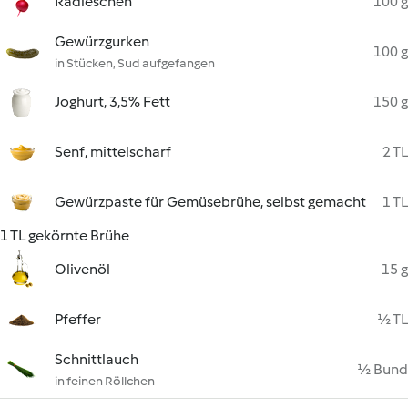
Radieschen
100 g
Gewürzgurken
100 g
in Stücken, Sud aufgefangen
Joghurt, 3,5% Fett
150 g
Senf, mittelscharf
2 TL
Gewürzpaste für Gemüsebrühe, selbst gemacht
1 TL
1 TL gekörnte Brühe
Olivenöl
15 g
Pfeffer
½ TL
Schnittlauch
½ Bund
in feinen Röllchen