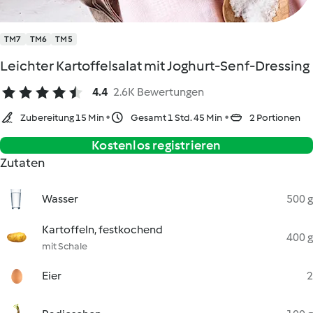
TM7
TM6
TM5
Leichter Kartoffelsalat mit Joghurt-Senf-Dressing
4.4
2.6K Bewertungen
Zubereitung 15 Min
Gesamt 1 Std. 45 Min
2 Portionen
Kostenlos registrieren
Zutaten
Wasser
500 g
Kartoffeln, festkochend
400 g
mit Schale
Eier
2