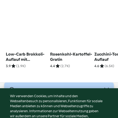
Low-Carb Brokkoli-
Rosenkohl-Kartoffel-
Zucchini-T
Auflauf mit
Gratin
Auflauf
Hähnchen
3.9
(1.9K)
4.4
(2.7K)
4.6
(6.5K)
© Copyright 2026
Wir verwenden Cookies, um Inhalte und den
Webseitenbesuch zu personalisieren, Funktionen für soziale
Nutzungsbedingungen
Medien anbieten zu können und Webseitenzugriffe zu
Datenschutzrichtlinien
analysieren. Informationen zur Webseitennutzung geben
Disclaimer
wir außerdem an unsere Partner für soziale Medien,