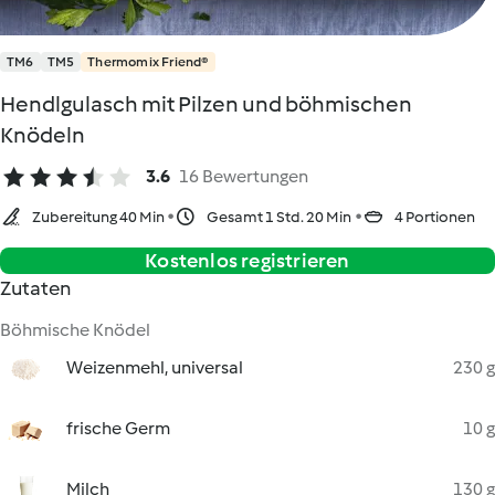
TM6
TM5
Thermomix Friend®
Hendlgulasch mit Pilzen und böhmischen
Knödeln
3.6
16 Bewertungen
Zubereitung 40 Min
Gesamt 1 Std. 20 Min
4 Portionen
Kostenlos registrieren
Zutaten
Böhmische Knödel
Weizenmehl, universal
230 g
frische Germ
10 g
Milch
130 g