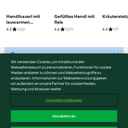
Hendlhaxerl mit
Gefülltes Hendl mit
Kräuterstel
lauwarmen
Reis
Fisolensalat und
4.3
(15)
4.6
(17)
4.4
(7)
Cranberrysauce
© Copyright 2026
Wir verwenden Cookies, um Inhalte und den
Webseitenbesuch zu personalisieren, Funktionen für soziale
Nutzungsbedingungen
Medien anbieten zu können und Webseitenzugriffe zu
Datenschutzrichtlinien
analysieren. Informationen zur Webseitennutzung geben
Disclaimer
wir außerdem an unsere Partner für soziale Medien,
Werbung und Analysen weiter.
Impressum
Cookies
Cookie Einstellungen
Inhalt melden
Vertrag widerrufen
Alle ablehnen
Erklärung zur Barrierefreiheit