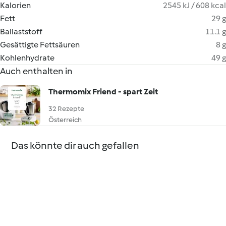
Kalorien
2545 kJ / 608 kcal
Fett
29 g
Ballaststoff
11.1 g
Gesättigte Fettsäuren
8 g
Kohlenhydrate
49 g
Auch enthalten in
Thermomix Friend - spart Zeit
32 Rezepte
Österreich
Das könnte dir auch gefallen