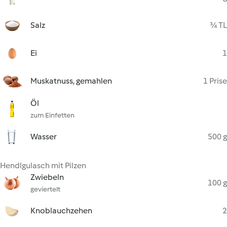
Salz
¾ TL
Ei
1
Muskatnuss, gemahlen
1 Prise
Öl
zum Einfetten
Wasser
500 g
Hendlgulasch mit Pilzen
Zwiebeln
100 g
geviertelt
Knoblauchzehen
2