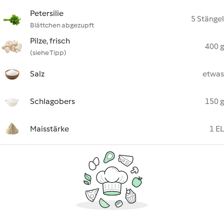
Petersilie
5 Stängel
Blättchen abgezupft
Pilze, frisch
400 g
(siehe Tipp)
Salz
etwas
Schlagobers
150 g
Maisstärke
1 EL