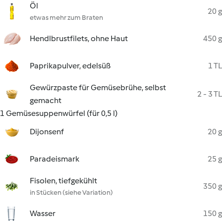
Öl
20 g
etwas mehr zum Braten
Hendlbrustfilets, ohne Haut
450 g
Paprikapulver, edelsüß
1 TL
Gewürzpaste für Gemüsebrühe, selbst
2 - 3 TL
gemacht
1 Gemüsesuppenwürfel (für 0,5 l)
Dijonsenf
20 g
Paradeismark
25 g
Fisolen, tiefgekühlt
350 g
in Stücken (siehe Variation)
Wasser
150 g