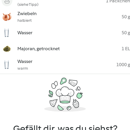
1 Päckchen
(siehe Tipp)
Zwiebeln
50 g
halbiert
Wasser
50 g
Majoran, getrocknet
1 EL
Wasser
1000 g
warm
Gefällt dir, was du siehst?