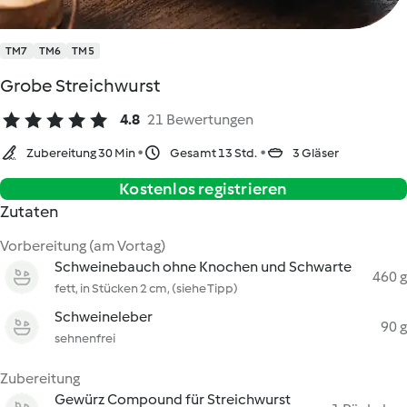
TM7
TM6
TM5
Grobe Streichwurst
4.8
21 Bewertungen
Zubereitung 30 Min
Gesamt 13 Std.
3 Gläser
Kostenlos registrieren
Zutaten
Vorbereitung (am Vortag)
Schweinebauch ohne Knochen und Schwarte
460 g
fett, in Stücken 2 cm, (siehe Tipp)
Schweineleber
90 g
sehnenfrei
Zubereitung
Gewürz Compound für Streichwurst