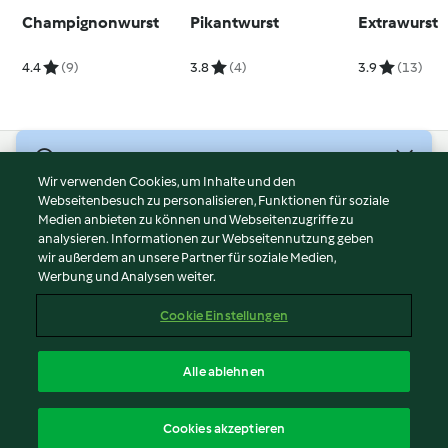
Champignonwurst
Pikantwurst
Extrawurst
4.4
(9)
3.8
(4)
3.9
(13)
© Copyright 2026
Wir verwenden Cookies, um Inhalte und den
Webseitenbesuch zu personalisieren, Funktionen für soziale
Nutzungsbedingungen
Medien anbieten zu können und Webseitenzugriffe zu
Datenschutzrichtlinien
analysieren. Informationen zur Webseitennutzung geben
Disclaimer
wir außerdem an unsere Partner für soziale Medien,
Werbung und Analysen weiter.
Impressum
Cookies
Cookie Einstellungen
Inhalt melden
Vertrag widerrufen
Alle ablehnen
Erklärung zur Barrierefreiheit
Deutsch
Cookies akzeptieren