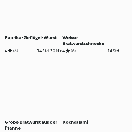
Paprika-Geflügel-Wurst
Weisse
Bratwurstschnecke
4
(6)
14 Std. 30 Min
4
(6)
14 Std.
Grobe Bratwurst aus der
Kochsalami
Pfanne