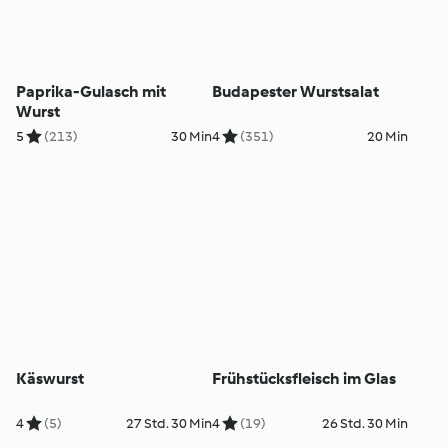
Paprika-Gulasch mit
Budapester Wurstsalat
Wurst
5
(213)
30 Min
4
(351)
20 Min
Käswurst
Frühstücksfleisch im Glas
4
(5)
27 Std. 30 Min
4
(19)
26 Std. 30 Min