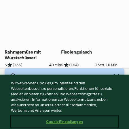
Rahmgemüse mit
Fisolengulasch
Wurstschüsserl
5
(165)
40 Min
5
(164)
1 Std. 10 Min
© Copyright 2026
Wir verwenden Cookies, um Inhalte und den
Webseitenbesuch zu personalisieren, Funktionen für soziale
Nutzungsbedingungen
Medien anbieten zu können und Webseitenzugriffe zu
Datenschutzrichtlinien
analysieren. Informationen zur Webseitennutzung geben
Disclaimer
wir außerdem an unsere Partner für soziale Medien,
Werbung und Analysen weiter.
Impressum
Cookies
Cookie Einstellungen
Inhalt melden