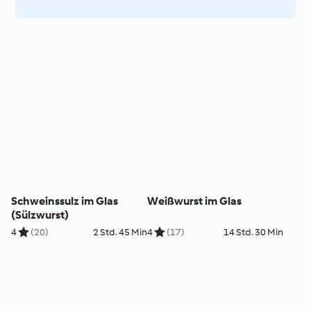
Schweinssulz im Glas
Weißwurst im Glas
(Sülzwurst)
4
(20)
2 Std. 45 Min
4
(17)
14 Std. 30 Min