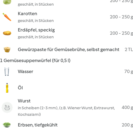
200 - 250 g
geschält, in Stücken
Karotten
200 - 250 g
geschält, in Stücken
Erdäpfel, speckig
200 - 250 g
geschält, in Stücken
Gewürzpaste für Gemüsebrühe, selbst gemacht
2 TL
1 Gemüsesuppenwürfel (für 0,5 l)
Wasser
70 g
Öl
Wurst
400 g
in Scheiben (2-3 mm), (z.B. Wiener Wurst, Extrawurst,
Kochsalami)
Erbsen, tiefgekühlt
200 g