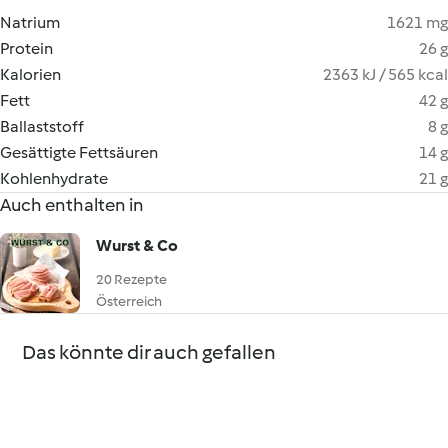
Natrium
1621 mg
Protein
26 g
Kalorien
2363 kJ / 565 kcal
Fett
42 g
Ballaststoff
8 g
Gesättigte Fettsäuren
14 g
Kohlenhydrate
21 g
Auch enthalten in
Wurst & Co
20 Rezepte
Österreich
Das könnte dir auch gefallen