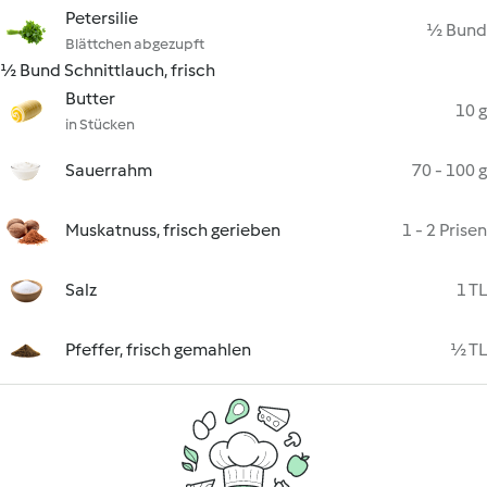
Petersilie
½ Bund
Blättchen abgezupft
½ Bund Schnittlauch, frisch
Butter
10 g
in Stücken
Sauerrahm
70 - 100 g
Muskatnuss, frisch gerieben
1 - 2 Prisen
Salz
1 TL
Pfeffer, frisch gemahlen
½ TL