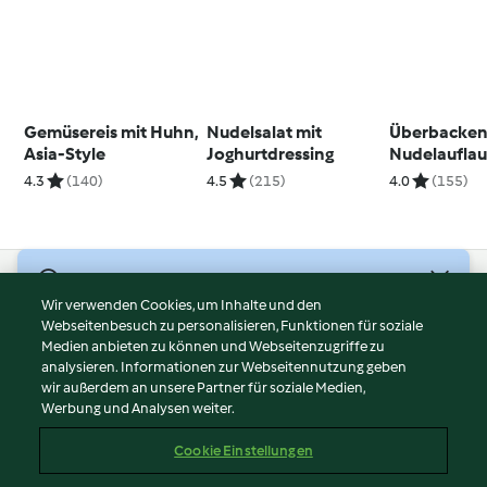
Gemüsereis mit Huhn,
Nudelsalat mit
Überbacken
Asia-Style
Joghurtdressing
Nudelauflau
4.3
(140)
4.5
(215)
4.0
(155)
© Copyright 2026
Wir verwenden Cookies, um Inhalte und den
Webseitenbesuch zu personalisieren, Funktionen für soziale
Nutzungsbedingungen
Medien anbieten zu können und Webseitenzugriffe zu
Datenschutzrichtlinien
analysieren. Informationen zur Webseitennutzung geben
Disclaimer
wir außerdem an unsere Partner für soziale Medien,
Werbung und Analysen weiter.
Impressum
Cookies
Cookie Einstellungen
Inhalt melden