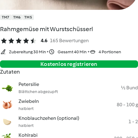
TM7
TM6
TM5
Rahmgemüse mit Wurstschüsserl
4.6
165 Bewertungen
Zubereitung 30 Min
Gesamt 40 Min
4 Portionen
Kostenlos registrieren
Zutaten
Petersilie
½ Bund
Blättchen abgezupft
Zwiebeln
80 - 100 g
halbiert
Knoblauchzehen (optional)
1 - 2
halbiert
Kohlrabi