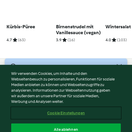
Kürbis-Püree
Birnenstrudel mit
Wintersalat
Vanillesauce (vegan)
4.7
(63)
3.9
(16)
4.0
(103)
© Copyright 2026
Wir verwenden Cookies, um Inhalte und den
Webseitenbesuch zu personalisieren, Funktionen für soziale
Nutzungsbedingungen
Medien anbieten zu können und Webseitenzugriffe zu
Datenschutzrichtlinien
analysieren. Informationen zur Webseitennutzung geben
Disclaimer
wir außerdem an unsere Partner für soziale Medien,
Werbung und Analysen weiter.
Impressum
Cookies
Cookie Einstellungen
Inhalt melden
Vertrag widerrufen
Alle ablehnen