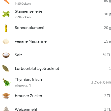
80 g
in Stücken
Stangensellerie
90 g
in Stücken
Sonnenblumenöl
20 g
vegane Margarine
15 g
Salz
½ TL
Lorbeerblatt, getrocknet
1
Thymian, frisch
1 Zweiglein
abgezupft
brauner Zucker
2 TL
Weizenmehl
1 TL