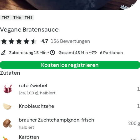
TM7
TM6
TM5
Vegane Bratensauce
4.7
156 Bewertungen
Zubereitung 15 Min
Gesamt 45 Min
6 Portionen
Kostenlos registrieren
Zutaten
rote Zwiebel
1
(ca. 100 g), halbiert
Knoblauchzehe
1
brauner Zuchtchampignon, frisch
200 g
halbiert
Karotten