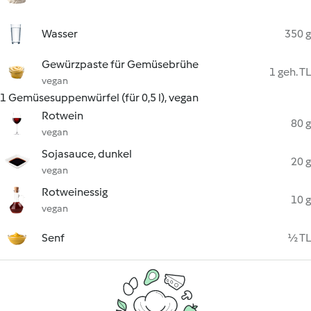
Wasser
350 g
Gewürzpaste für Gemüsebrühe
1 geh. TL
vegan
1 Gemüsesuppenwürfel (für 0,5 l), vegan
Rotwein
80 g
vegan
Sojasauce, dunkel
20 g
vegan
Rotweinessig
10 g
vegan
Senf
½ TL