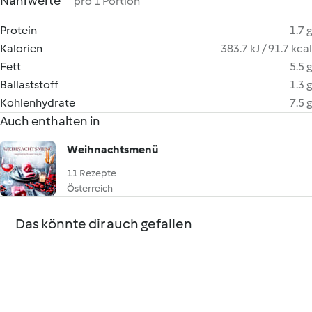
Nährwerte
pro 1 Portion
Protein
1.7 g
Kalorien
383.7 kJ / 91.7 kcal
Fett
5.5 g
Ballaststoff
1.3 g
Kohlenhydrate
7.5 g
Auch enthalten in
Weihnachtsmenü
11 Rezepte
Österreich
Das könnte dir auch gefallen