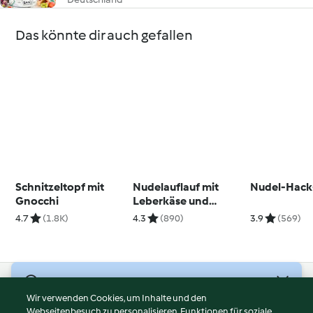
Das könnte dir auch gefallen
Schnitzeltopf mit
Nudelauflauf mit
Nudel-Hack
Gnocchi
Leberkäse und
Spiegelei
4.7
(1.8K)
4.3
(890)
3.9
(569)
© Copyright 2026
Wir verwenden Cookies, um Inhalte und den
Webseitenbesuch zu personalisieren, Funktionen für soziale