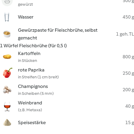
500 g
gewürzt
Wasser
450 g
Gewürzpaste für Fleischbrühe, selbst
1 geh. TL
gemacht
1 Würfel Fleischbrühe (für 0,5 l)
Kartoffeln
800 g
in Stücken
rote Paprika
250 g
in Streifen (1 cm breit)
Champignons
200 g
in Scheiben (5 mm)
Weinbrand
40 g
(z.B. Metaxa)
Speisestärke
15 g