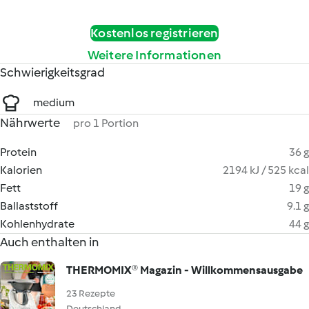
Kostenlos registrieren
Weitere Informationen
Schwierigkeitsgrad
medium
Nährwerte
pro 1 Portion
Protein
36 g
Kalorien
2194 kJ / 525 kcal
Fett
19 g
Ballaststoff
9.1 g
Kohlenhydrate
44 g
Auch enthalten in
THERMOMIX® Magazin - Willkommensausgabe
23 Rezepte
Deutschland