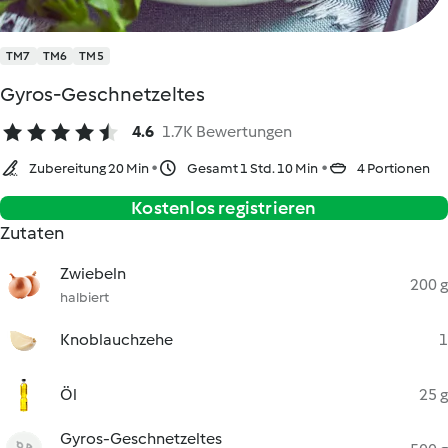
TM7
TM6
TM5
Gyros-Geschnetzeltes
4.6
1.7K Bewertungen
Zubereitung 20 Min
Gesamt 1 Std. 10 Min
4 Portionen
Kostenlos registrieren
Zutaten
Zwiebeln
200 g
halbiert
Knoblauchzehe
1
Öl
25 g
Gyros-Geschnetzeltes