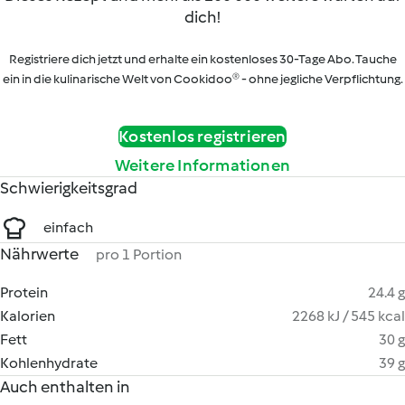
dich!
Registriere dich jetzt und erhalte ein kostenloses 30-Tage Abo. Tauche
ein in die kulinarische Welt von Cookidoo® - ohne jegliche Verpflichtung.
Kostenlos registrieren
Weitere Informationen
Schwierigkeitsgrad
einfach
Nährwerte
pro 1 Portion
Protein
24.4 g
Kalorien
2268 kJ / 545 kcal
Fett
30 g
Kohlenhydrate
39 g
Auch enthalten in