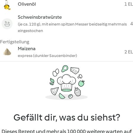
Olivenöl
1 EL
Schweinsbratwürste
4
(je ca. 120 g), mit einem spitzen Messer beidseitig mehrmals
eingestochen
Fertigstellung
Maizena
2 EL
express (dunkler Saucenbinder)
Gefällt dir, was du siehst?
Dieses Rezept und mehr als 100 000 weitere warten auf