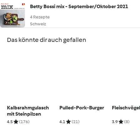
Betty Bossi mix - September/Oktober 2021
4 Rezepte
Schweiz
Das könnte dir auch gefallen
Kalbsrahmgulasch
Pulled-Pork-Burger
Fleischvöge
mit Steinpilzen
4.5
(176)
4.1
(21)
3.9
(8)