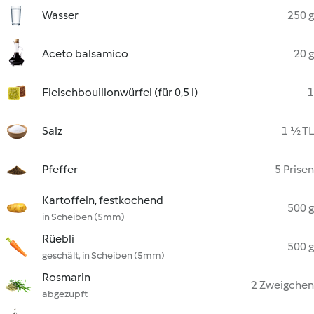
Wasser
250 g
Aceto balsamico
20 g
Fleischbouillonwürfel (für 0,5 l)
1
Salz
1 ½ TL
Pfeffer
5 Prisen
Kartoffeln, festkochend
500 g
in Scheiben (5mm)
Rüebli
500 g
geschält, in Scheiben (5mm)
Rosmarin
2 Zweigchen
abgezupft