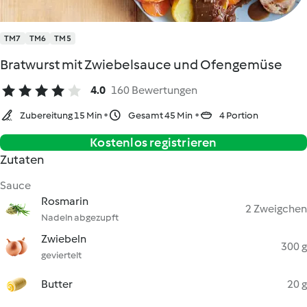
TM7
TM6
TM5
Bratwurst mit Zwiebelsauce und Ofengemüse
4.0
160 Bewertungen
Zubereitung 15 Min
Gesamt 45 Min
4 Portion
Kostenlos registrieren
Zutaten
Sauce
Rosmarin
2 Zweigchen
Nadeln abgezupft
Zwiebeln
300 g
geviertelt
Butter
20 g