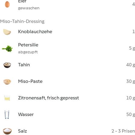
Eier
4
gewaschen
Miso-Tahin-Dressing
Knoblauchzehe
1
Petersilie
5 g
abgezupft
Tahin
40 g
Miso-Paste
30 g
Zitronensaft, frisch gepresst
10 g
Wasser
50 g
Salz
2 - 3 Prisen