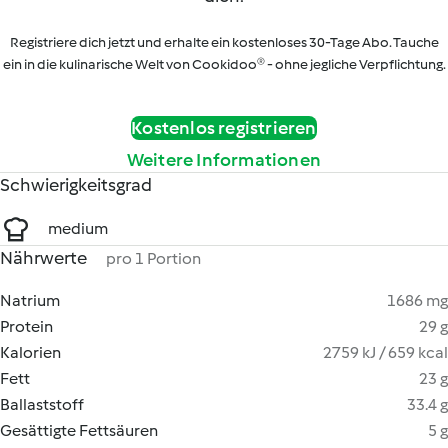
Registriere dich jetzt und erhalte ein kostenloses 30-Tage Abo. Tauche
ein in die kulinarische Welt von Cookidoo® - ohne jegliche Verpflichtung.
Kostenlos registrieren
Weitere Informationen
Schwierigkeitsgrad
medium
Nährwerte
pro 1 Portion
Natrium
1686 mg
Protein
29 g
Kalorien
2759 kJ / 659 kcal
Fett
23 g
Ballaststoff
33.4 g
Gesättigte Fettsäuren
5 g