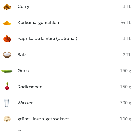
Curry
1 TL
Kurkuma, gemahlen
½ TL
Paprika de la Vera (optional)
1 TL
Salz
2 TL
Gurke
150 g
Radieschen
150 g
Wasser
700 g
grüne Linsen, getrocknet
100 g