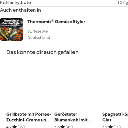
Kohlenhydrate
107 g
Auch enthalten in
Thermomix® Gemüse Styler
61 Rezepte
Deutschland
Das könnte dir auch gefallen
Grillbrote mit Porree-
Gerösteter
Spaghetti-S
Zucchini-Creme und
Blumenkohl mit
Glas
Aprikosen-Chutney
Pumpernickelcrunch
4.2
(39)
3.6
(45)
3.9
(15)