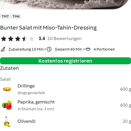
TM7
TM6
Bunter Salat mit Miso-Tahin-Dressing
3.4
10 Bewertungen
Zubereitung 15 Min
Gesamt 40 Min
4 Portionen
Kostenlos registrieren
Zutaten
Salat
Drillinge
400 g
längs geviertelt
Paprika, gemischt
400 g
in Stücken (ca. 3 cm)
Olivenöl
20 g