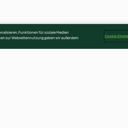
alisieren, Funktionen für soziale Medien
Cookie Einst
onen zur Webseitennutzung geben wir außerdem
li
Schupfnudeln mit Rote-Bete-
Ziegenkäse-Pas
Sauce, Feta und Rucola
Avocado
3.9
(258)
4.0
(534)