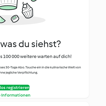
, was du siehst?
s 100 000 weitere warten auf dich!
oses 30-Tage Abo. Tauche ein in die kulinarische Welt von
ne jegliche Verpflichtung.
os registrieren
e Informationen