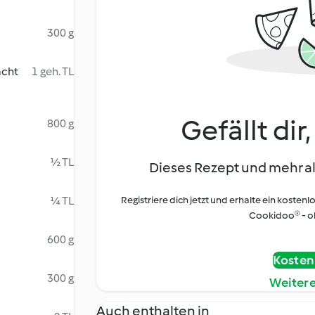
300 g
acht
1 geh. TL
Gefällt dir
800 g
½ TL
Dieses Rezept und mehr al
¼ TL
Registriere dich jetzt und erhalte ein kostenl
Cookidoo® - oh
600 g
Kostenl
300 g
Weiter
Auch enthalten in