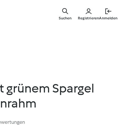
Zum
Hauptinha
Suchen
Registrieren
Anmelden
springen
t grünem Spargel
enrahm
ewertungen