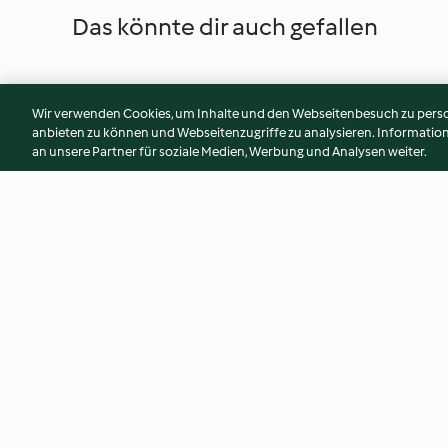
Das könnte dir auch gefallen
Wir verwenden Cookies, um Inhalte und den Webseitenbesuch zu person
anbieten zu können und Webseitenzugriffe zu analysieren. Informati
an unsere Partner für soziale Medien, Werbung und Analysen weiter.
Spaghetti mit Pilz-Carbonara
Gemüse-Bulgur-Chi
3.4
(97)
4.5
(222)