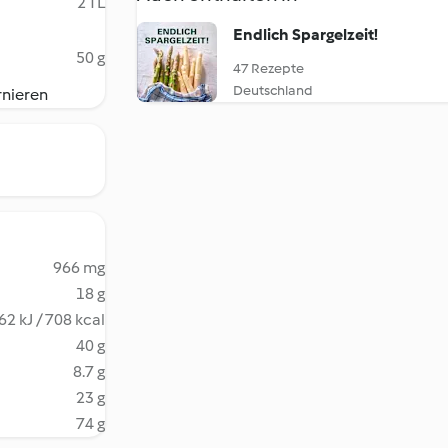
2 TL
Endlich Spargelzeit!
50 g
47 Rezepte
Deutschland
rnieren
966 mg
18 g
62 kJ / 708 kcal
40 g
8.7 g
23 g
74 g