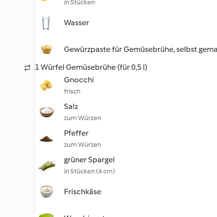
in Stücken
Wasser
Gewürzpaste für Gemüsebrühe, selbst gem
1 Würfel Gemüsebrühe (für 0,5 l)
Gnocchi
frisch
Salz
zum Würzen
Pfeffer
zum Würzen
grüner Spargel
in Stücken (4 cm)
Frischkäse