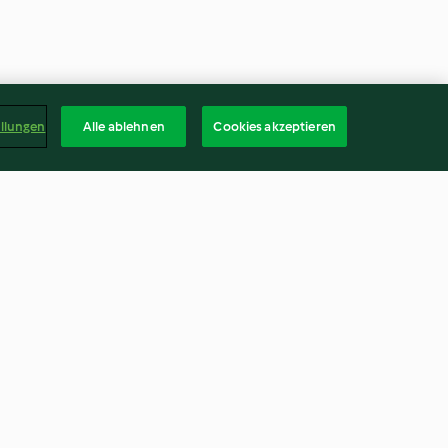
ellungen
Alle ablehnen
Cookies akzeptieren
ta mit
Risoni-Gemüse-Topf mit
Avocado
2.4
(523)