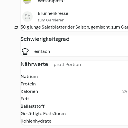
Wasabipaste
Brunnenkresse
zum Garnieren
50 g junge Salatblätter der Saison, gemischt, zum Ga
Schwierigkeitsgrad
einfach
Nährwerte
pro 1 Portion
Natrium
Protein
Kalorien
29
Fett
Ballaststoff
Gesättigte Fettsäuren
Kohlenhydrate