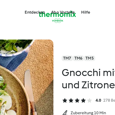
Entdecken
Abo Vorteile
Hilfe
TM7
TM6
TM5
Gnocchi mi
und Zitron
4.0
278 B
Zubereitung 10 Min