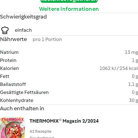
Weitere Informationen
Schwierigkeitsgrad
einfach
Nährwerte
pro 1 Portion
Natrium
13 mg
Protein
1 g
Kalorien
1062 kJ / 254 kcal
Fett
0 g
Ballaststoff
1.1 g
Gesättigte Fettsäuren
0 g
Kohlenhydrate
30 g
Auch enthalten in
THERMOMIX® Magazin 2/2024
42 Rezepte