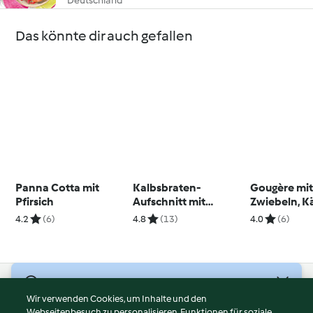
Deutschland
Das könnte dir auch gefallen
Panna Cotta mit
Kalbsbraten-
Gougère mi
Pfirsich
Aufschnitt mit
Zwiebeln, K
Meerrettich-Dip
Speck
4.2
(6)
4.8
(13)
4.0
(6)
© Copyright 2026
Wir verwenden Cookies, um Inhalte und den
Webseitenbesuch zu personalisieren, Funktionen für soziale