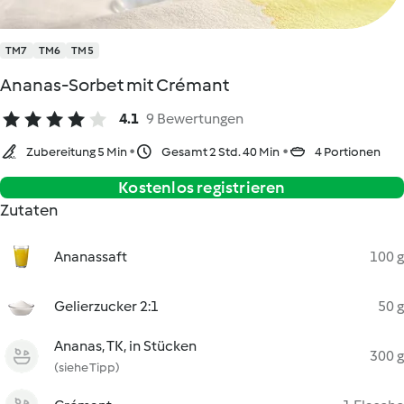
TM7
TM6
TM5
Ananas-Sorbet mit Crémant
4.1
9 Bewertungen
Zubereitung 5 Min
Gesamt 2 Std. 40 Min
4 Portionen
Kostenlos registrieren
Zutaten
Ananassaft
100 g
Gelierzucker 2:1
50 g
Ananas, TK, in Stücken
300 g
(siehe Tipp)