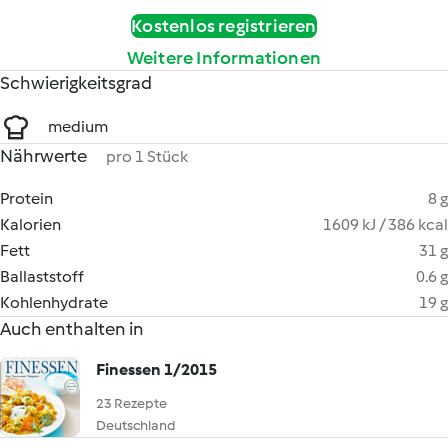
Kostenlos registrieren
Weitere Informationen
Schwierigkeitsgrad
medium
Nährwerte
pro 1 Stück
Protein
8 g
Kalorien
1609 kJ / 386 kcal
Fett
31 g
Ballaststoff
0.6 g
Kohlenhydrate
19 g
Auch enthalten in
Finessen 1/2015
23 Rezepte
Deutschland