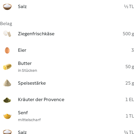
Salz
½ TL
Belag
Ziegenfrischkäse
500 g
Eier
3
Butter
50 g
in Stücken
Speisestärke
25 g
Kräuter der Provence
1 EL
Senf
1 TL
mittelscharf
Salz
¾ TL