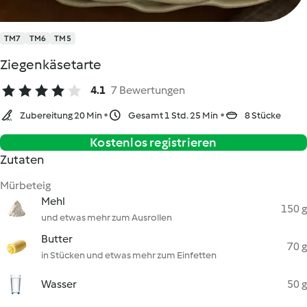
TM7
TM6
TM5
Ziegenkäsetarte
4.1
7 Bewertungen
Zubereitung 20 Min
Gesamt 1 Std. 25 Min
8 Stücke
Kostenlos registrieren
Zutaten
Mürbeteig
Mehl
150 g
und etwas mehr zum Ausrollen
Butter
70 g
in Stücken und etwas mehr zum Einfetten
Wasser
50 g