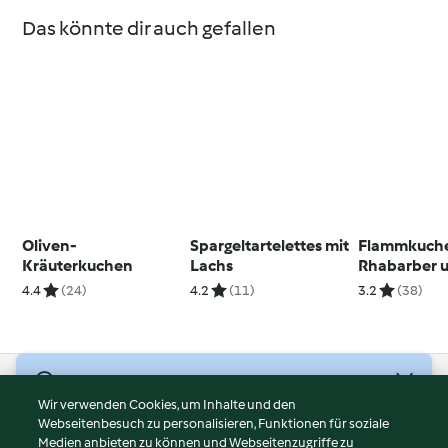
Das könnte dir auch gefallen
Oliven-
Spargeltartelettes mit
Flammkuche
Kräuterkuchen
Lachs
Rhabarber 
Gorgonzola
4.4
(24)
4.2
(11)
3.2
(38)
© Copyright 2026
Wir verwenden Cookies, um Inhalte und den
Webseitenbesuch zu personalisieren, Funktionen für soziale
Nutzungsbedingungen
Medien anbieten zu können und Webseitenzugriffe zu