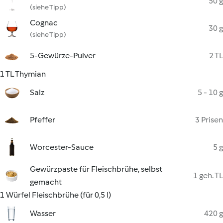
50 g
(siehe Tipp)
Cognac
30 g
(siehe Tipp)
5-Gewürze-Pulver
2 TL
1 TL Thymian
Salz
5 - 10 g
Pfeffer
3 Prisen
Worcester-Sauce
5 g
Gewürzpaste für Fleischbrühe, selbst
1 geh. TL
gemacht
1 Würfel Fleischbrühe (für 0,5 l)
Wasser
420 g