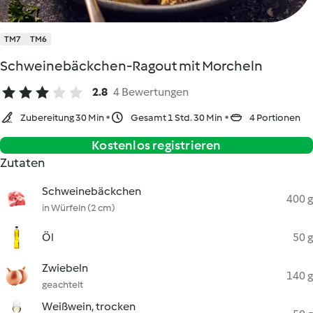
TM7
TM6
Schweinebäckchen-Ragout mit Morcheln
2.8
4 Bewertungen
Zubereitung 30 Min
Gesamt 1 Std. 30 Min
4 Portionen
Kostenlos registrieren
Zutaten
Schweinebäckchen
400 g
in Würfeln (2 cm)
Öl
50 g
Zwiebeln
140 g
geachtelt
Weißwein, trocken