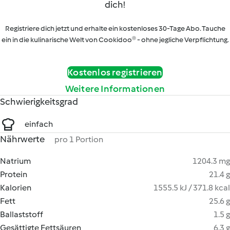
dich!
Registriere dich jetzt und erhalte ein kostenloses 30-Tage Abo. Tauche
ein in die kulinarische Welt von Cookidoo® - ohne jegliche Verpflichtung.
Kostenlos registrieren
Weitere Informationen
Schwierigkeitsgrad
einfach
Nährwerte
pro 1 Portion
Natrium
1204.3 mg
Protein
21.4 g
Kalorien
1555.5 kJ / 371.8 kcal
Fett
25.6 g
Ballaststoff
1.5 g
Gesättigte Fettsäuren
6.3 g