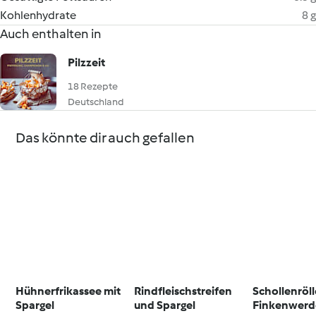
Kohlenhydrate
8 g
Auch enthalten in
Pilzzeit
18 Rezepte
Deutschland
Das könnte dir auch gefallen
Hühnerfrikassee mit
Rindfleischstreifen
Schollenröl
Spargel
und Spargel
Finkenwerde