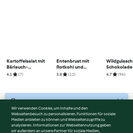
Kartoffelsalat mit
Entenbrust mit
Wildgulasch
Bärlauch-
Rotkohl und
Schokolade
Mayonnaise
Selleriepüree
4.1
(7)
3.8
(12)
4.7
(96)
© Copyright 2026
Wir verwenden Cookies, um Inhalte und den
Webseitenbesuch zu personalisieren, Funktionen für soziale
Nutzungsbedingungen
Medien anbieten zu können und Webseitenzugriffe zu
Datenschutzrichtlinien
analysieren. Informationen zur Webseitennutzung geben
Disclaimer
wir außerdem an unsere Partner für soziale Medien,