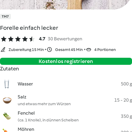
TM7
Forelle einfach lecker
4.7
30 Bewertungen
Zubereitung 15 Min
Gesamt 45 Min
4 Portionen
Kostenlos registrieren
Zutaten
Wasser
500 g
Salz
15 - 20 g
und etwas mehr zum Würzen
Fenchel
350 g
(ca. 1 Knolle), in dünnen Scheiben
Möhren