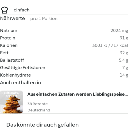
einfach
Nährwerte
pro 1 Portion
Natrium
2024 mg
Protein
91 g
Kalorien
3001 kJ / 717 kcal
Fett
32 g
Ballaststoff
5.4 g
Gesättigte Fettsäuren
7 g
Kohlenhydrate
14 g
Auch enthalten in
Aus einfachen Zutaten werden Lieblingsspeisen!
38 Rezepte
Deutschland
Das könnte dir auch gefallen