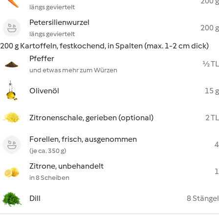
200 g
längs geviertelt
Petersilienwurzel
200 g
längs geviertelt
200 g Kartoffeln, festkochend, in Spalten (max. 1-2 cm dick)
Pfeffer
½ TL
und etwas mehr zum Würzen
Olivenöl
15 g
Zitronenschale, gerieben (optional)
2 TL
Forellen, frisch, ausgenommen
4
(je ca. 350 g)
Zitrone, unbehandelt
1
in 8 Scheiben
Dill
8 Stängel