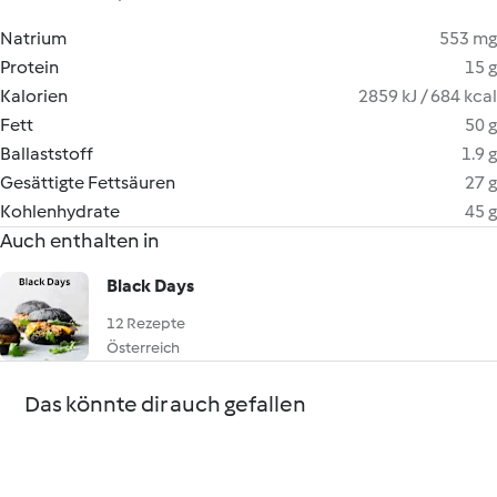
Natrium
553 mg
Protein
15 g
Kalorien
2859 kJ / 684 kcal
Fett
50 g
Ballaststoff
1.9 g
Gesättigte Fettsäuren
27 g
Kohlenhydrate
45 g
Auch enthalten in
Black Days
12 Rezepte
Österreich
Das könnte dir auch gefallen