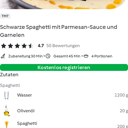
TM7
Schwarze Spaghetti mit Parmesan-Sauce und
Garnelen
4.7
50 Bewertungen
Zubereitung 30 Min
Gesamt 45 Min
4 Portionen
Kostenlos registrieren
Zutaten
Spaghetti
Wasser
1200 g
Olivenöl
20 g
Spaghetti
200 g