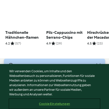
Traditionelle
Pilz-Cappuccino mit
Hirschrücke
Hähnchen-Ramen
Serrano-Chips
der Macada
Honigkuche
4.2
(57)
4.9
(29)
4.5
(23)
© Copyright 2026
Wir verwenden Cookies, um Inhalte und den
Webseitenbesuch zu personalisieren, Funktionen für soziale
Nutzungsbedingungen
Medien anbieten zu können und Webseitenzugriffe zu
Datenschutzrichtlinien
analysieren. Informationen zur Webseitennutzung geben
Disclaimer
wir außerdem an unsere Partner für soziale Medien,
Werbung und Analysen weiter.
Impressum
Cookies
Cookie Einstellungen
Inhalt melden