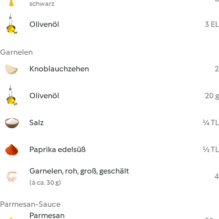
schwarz
Olivenöl
3 EL
Garnelen
Knoblauchzehen
2
Olivenöl
20 g
Salz
¼ TL
Paprika edelsüß
½ TL
Garnelen, roh, groß, geschält
4
(à ca. 30 g)
Parmesan-Sauce
Parmesan