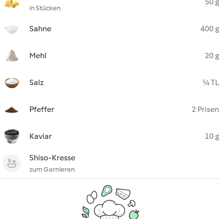
50 g
in Stücken
Sahne
400 g
Mehl
20 g
Salz
¼ TL
Pfeffer
2 Prisen
Kaviar
10 g
Shiso-Kresse
zum Garnieren