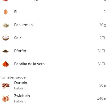
Ei
1
Paniermehl
20 g
Salz
2 TL
Pfeffer
½ TL
Paprika de la Vera
½ TL
Tomatensauce
Datteln
50 g
halbiert
Zwiebeln
140 g
halbiert