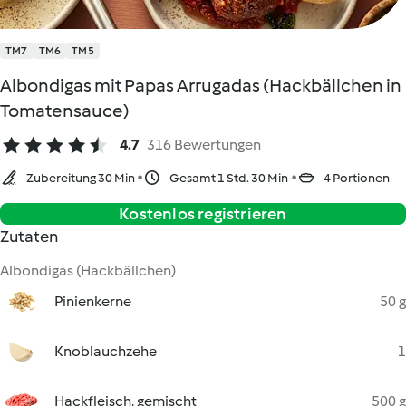
TM7
TM6
TM5
Albondigas mit Papas Arrugadas (Hackbällchen in
Tomatensauce)
4.7
316 Bewertungen
Zubereitung 30 Min
Gesamt 1 Std. 30 Min
4 Portionen
Kostenlos registrieren
Zutaten
Albondigas (Hackbällchen)
Pinienkerne
50 g
Knoblauchzehe
1
Hackfleisch, gemischt
500 g