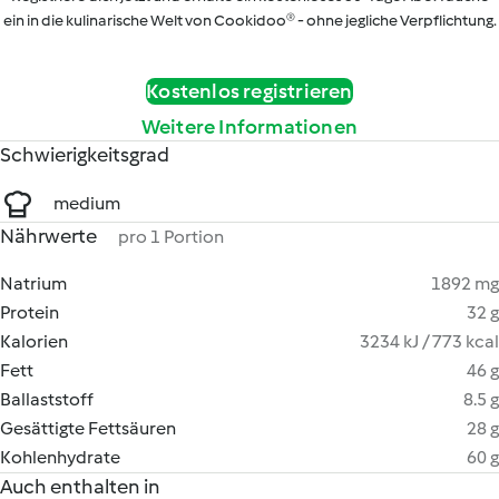
ein in die kulinarische Welt von Cookidoo® - ohne jegliche Verpflichtung.
Kostenlos registrieren
Weitere Informationen
Schwierigkeitsgrad
medium
Nährwerte
pro 1 Portion
Natrium
1892 mg
Protein
32 g
Kalorien
3234 kJ / 773 kcal
Fett
46 g
Ballaststoff
8.5 g
Gesättigte Fettsäuren
28 g
Kohlenhydrate
60 g
Auch enthalten in