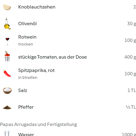
Knoblauchzehen
2
Olivenöl
30 g
Rotwein
100 g
trocken
stückige Tomaten, aus der Dose
400 g
Spitzpaprika, rot
100 g
in Streifen
Salz
1 TL
Pfeffer
½ TL
Papas Arrugadas und Fertigstellung
Wasser
1000 g