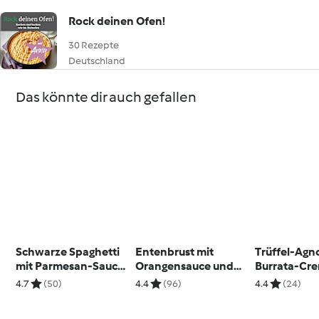
Rock deinen Ofen!
30 Rezepte
Deutschland
Das könnte dir auch gefallen
Schwarze Spaghetti
Entenbrust mit
Trüffel-Agno
mit Parmesan-Sauce
Orangensauce und
Burrata-Cr
und Garnelen
Süßkartoffel-Sesam-
4.7
(50)
4.4
(96)
4.4
(24)
Stampf