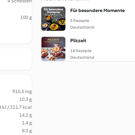
4 Scheiben
Für besondere Momente
100 g
5 Rezepte
Deutschland
Pilzzeit
18 Rezepte
Deutschland
910.3 mg
10.3 g
 kJ / 211.7 kcal
14.2 g
1.4 g
8.3 g