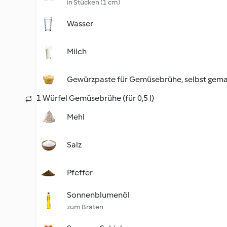
in Stücken (1 cm)
Wasser
Milch
Gewürzpaste für Gemüsebrühe, selbst gem
1 Würfel Gemüsebrühe (für 0,5 l)
Mehl
Salz
Pfeffer
Sonnenblumenöl
zum Braten