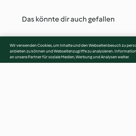
Das könnte dir auch gefallen
Wir verwenden Cookies, um Inhalte und den Webseitenbesuch zu person
anbieten zu können und Webseitenzugriffe zu analysieren. Informati
an unsere Partner für soziale Medien, Werbung und Analysen weiter.
Gratinierte Lachs-Spargel-
Schwarze Spaghett
Crespelle mit Orangen-
Parmesan-Sauce u
Hollandaise
Garnelen
4.9
(22)
4.7
(50)