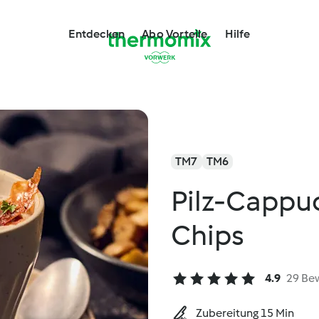
Entdecken
Abo Vorteile
Hilfe
TM7
TM6
Pilz-Cappu
Chips
4.9
29 Be
Zubereitung 15 Min