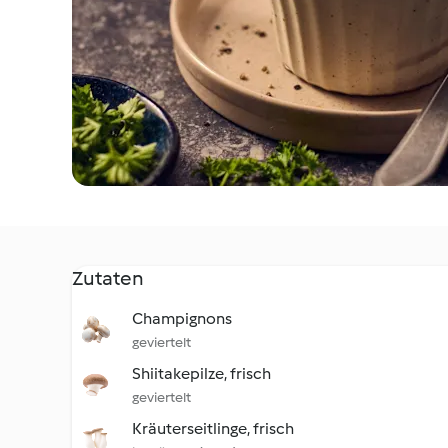
Zutaten
Champignons
geviertelt
Shiitakepilze, frisch
geviertelt
Kräuterseitlinge, frisch