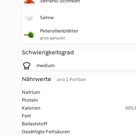
Serrano-Schinken
Sahne
Petersilienblätter
grob gehackt
Schwierigkeitsgrad
medium
Nährwerte
pro 1 Portion
Natrium
Protein
Kalorien
885.8
Fett
Ballaststoff
Gesättigte Fettsäuren