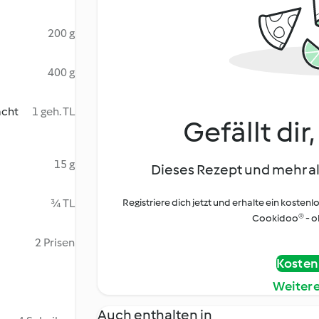
200 g
400 g
acht
1 geh. TL
Gefällt dir
15 g
Dieses Rezept und mehr al
¾ TL
Registriere dich jetzt und erhalte ein kostenl
Cookidoo® - oh
2 Prisen
Kostenl
Weiter
Auch enthalten in