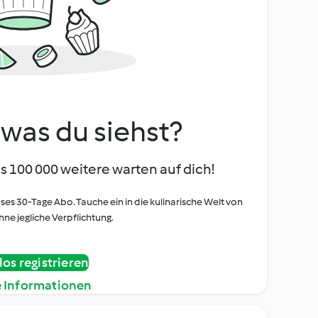
, was du siehst?
s 100 000 weitere warten auf dich!
oses 30-Tage Abo. Tauche ein in die kulinarische Welt von
ne jegliche Verpflichtung.
os registrieren
e Informationen