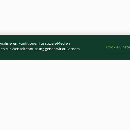
alisieren, Funktionen für soziale Medien
Cookie Einst
onen zur Webseitennutzung geben wir außerdem
i mit
Rote-Bete-Carpaccio mit
Blätterteig-Tart
nd
Burrata
Zwiebeln und Z
4.8
(157)
4.8
(122)