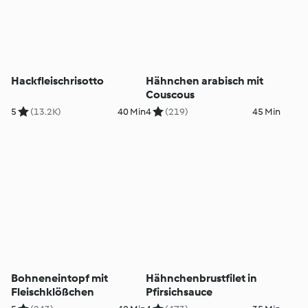
Hackfleischrisotto
Hähnchen arabisch mit
Couscous
5
(13.2K)
40 Min
4
(219)
45 Min
Bohneneintopf mit
Hähnchenbrustfilet in
Fleischklößchen
Pfirsichsauce