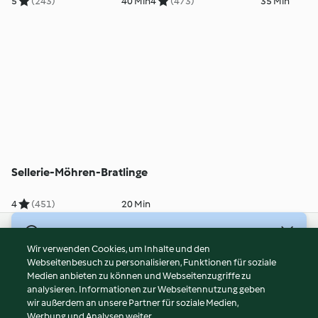
5
(243)
40 Min
4
(473)
35 Min
Sellerie-Möhren-Bratlinge
4
(451)
20 Min
© Copyright 2026
Wir verwenden Cookies, um Inhalte und den
Webseitenbesuch zu personalisieren, Funktionen für soziale
Nutzungsbedingungen
Medien anbieten zu können und Webseitenzugriffe zu
Datenschutzrichtlinien
analysieren. Informationen zur Webseitennutzung geben
Disclaimer
wir außerdem an unsere Partner für soziale Medien,
Werbung und Analysen weiter.