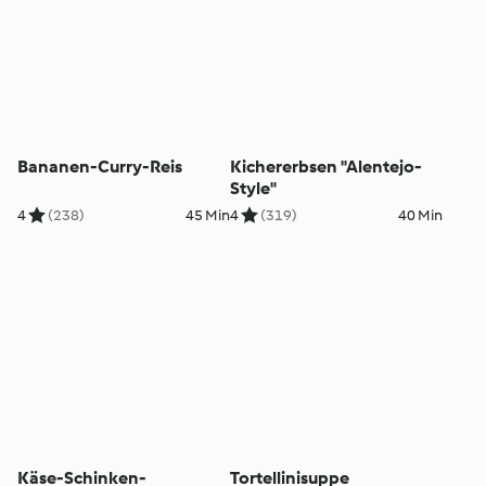
Bananen-Curry-Reis
Kichererbsen "Alentejo-
Style"
4
(238)
45 Min
4
(319)
40 Min
Käse-Schinken-
Tortellinisuppe