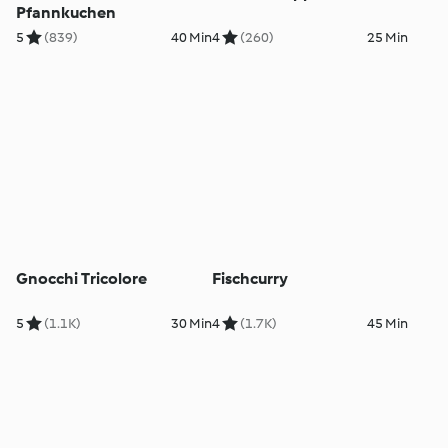
Pfannkuchen
5
(839)
40 Min
4
(260)
25 Min
Gnocchi Tricolore
Fischcurry
5
(1.1K)
30 Min
4
(1.7K)
45 Min