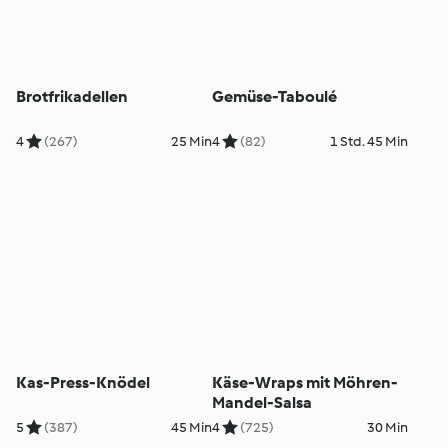
Brotfrikadellen
Gemüse-Taboulé
4
(267)
25 Min
4
(82)
1 Std. 45 Min
Kas-Press-Knödel
Käse-Wraps mit Möhren-
Mandel-Salsa
5
(387)
45 Min
4
(725)
30 Min