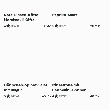
Rote-Linsen-Köfte -
Paprika-Salat
Mercimekli Köfte
4
(848)
1 Std.
5
(852)
20 Min
Hähnchen-Spinat-Salat
Minestrone mit
mit Bulgur
Cannellini-Bohnen
5
(424)
45 Min
4
(328)
40 Min