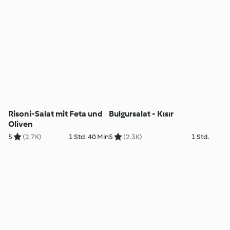
Risoni-Salat mit Feta und
Bulgursalat - Kısır
Oliven
5
(2.7K)
1 Std. 40 Min
5
(2.3K)
1 Std.