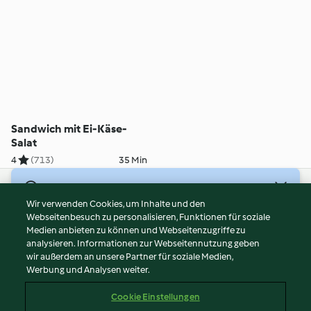
Sandwich mit Ei-Käse-
Salat
4
(713)
35 Min
© Copyright 2026
Wir verwenden Cookies, um Inhalte und den
Webseitenbesuch zu personalisieren, Funktionen für soziale
Nutzungsbedingungen
Medien anbieten zu können und Webseitenzugriffe zu
Datenschutzrichtlinien
analysieren. Informationen zur Webseitennutzung geben
Disclaimer
wir außerdem an unsere Partner für soziale Medien,
Werbung und Analysen weiter.
Impressum
Cookies
Cookie Einstellungen
Inhalt melden