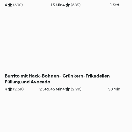
4
(690)
15 Min
4
(685)
1 Std.
Burrito mit Hack-Bohnen-
Grünkern-Frikadellen
Füllung und Avocado
4
(2.5K)
2 Std. 45 Min
4
(2.9K)
50 Min