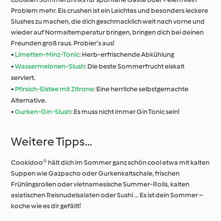
Problem mehr. Eis crushen ist ein Leichtes und besonders leckere
Slushes zu machen, die dich geschmacklich weit nach vorne und
wieder auf Normaltemperatur bringen, bringen dich bei deinen
Freunden groß raus. Probier’s aus!
•
Limetten-Minz-Tonic
: Herb-erfrischende Abkühlung
•
Wassermelonen-Slush
: Die beste Sommerfrucht eiskalt
serviert.
•
Pfirsich-Eistee mit Zitrone
: Eine herrliche selbstgemachte
Alternative.
•
Gurken-Gin-Slush
: Es muss nicht immer Gin Tonic sein!
Weitere Tipps…
Cookidoo® hält dich im Sommer ganz schön cool etwa mit kalten
Suppen wie Gazpacho oder Gurkenkaltschale, frischen
Frühlingsrollen oder vietnamesische Summer-Rolls, kalten
asiatischen Reisnudelsalaten oder Sushi … Es ist dein Sommer –
koche wie es dir gefällt!