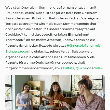
Was ist schöner, als im Sommer draußen ganz entspannt mit
Freunden zu essen? Dabei ist es egal, ob bei einem Grillen am
Fluss oder einem Picknick im Park oder einfach auf der eigenen
Terrasse geschlemmt wird – die lauen Sommerabende sind
doch einfach die besten. Mit unseren Sommerrezepten auf
Cookidoo® kannst du doppelt genießen: Einmal nimmt
Thermomix® dir die meiste Arbeit ab, und zweitens sind die
Rezepte richtig lecker. Rezepte wie etwa
Hühnerspießchen mit
Erdnusssauce
sind einfach zuzubereiten, an Salat serviert
ergeben sie ein leichtes Abendessen zum Mitnehmen. Viele
Rezepte für warme Gerichte können ebenso gut kalt
mitgenommen serviert werden, etwa
Frittata
,
Quiche
oder
Pilaw
.