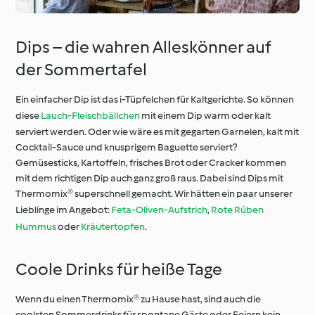
Dips – die wahren Alleskönner auf
der Sommertafel
Ein einfacher Dip ist das i-Tüpfelchen für Kaltgerichte. So können
diese
Lauch-Fleischbällchen
mit einem Dip warm oder kalt
serviert werden. Oder wie wäre es mit gegarten Garnelen, kalt mit
Cocktail-Sauce und knusprigem Baguette serviert?
Gemüsesticks, Kartoffeln, frisches Brot oder Cracker kommen
mit dem richtigen Dip auch ganz groß raus. Dabei sind Dips mit
Thermomix® superschnell gemacht. Wir hätten ein paar unserer
Lieblinge im Angebot:
Feta-Oliven-Aufstrich
,
Rote Rüben
Hummus
oder
Kräutertopfen
.
Coole Drinks für heiße Tage
Wenn du einen Thermomix® zu Hause hast, sind auch die
coolsten Sommerdrinks für spontane Gäste oder Feiern kein