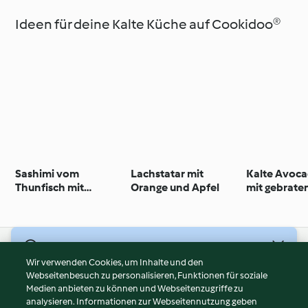
Ideen für deine Kalte Küche auf Cookidoo®
Sashimi vom
Lachstatar mit
Kalte Avoc
Thunfisch mit
Orange und Apfel
mit gebrate
Limetten-Sesam-
Tomaten
Vinaigrette
© Copyright 2026
Wir verwenden Cookies, um Inhalte und den
Webseitenbesuch zu personalisieren, Funktionen für soziale
Nutzungsbedingungen
Medien anbieten zu können und Webseitenzugriffe zu
Datenschutzrichtlinien
analysieren. Informationen zur Webseitennutzung geben