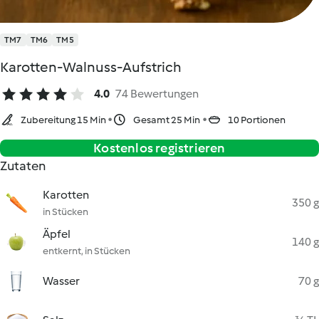
TM7
TM6
TM5
Karotten-Walnuss-Aufstrich
4.0
74 Bewertungen
Zubereitung 15 Min
Gesamt 25 Min
10 Portionen
Kostenlos registrieren
Zutaten
Karotten
350 g
in Stücken
Äpfel
140 g
entkernt, in Stücken
Wasser
70 g