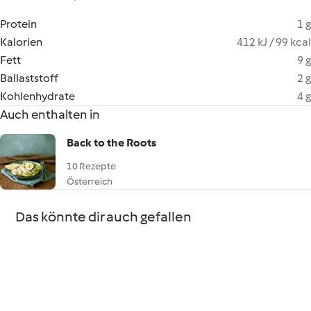
Protein
1 g
Kalorien
412 kJ / 99 kcal
Fett
9 g
Ballaststoff
2 g
Kohlenhydrate
4 g
Auch enthalten in
Back to the Roots
10 Rezepte
Österreich
Das könnte dir auch gefallen