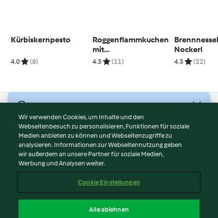
Kürbiskernpesto
Roggenflammkuchen
Brennnessel
mit
Nockerl
Blauschimmelkäse
4.0
(8)
4.3
(11)
4.3
(22)
und Karotten
© Copyright 2026
Wir verwenden Cookies, um Inhalte und den
Webseitenbesuch zu personalisieren, Funktionen für soziale
Nutzungsbedingungen
Medien anbieten zu können und Webseitenzugriffe zu
Datenschutzrichtlinien
analysieren. Informationen zur Webseitennutzung geben
Disclaimer
wir außerdem an unsere Partner für soziale Medien,
Werbung und Analysen weiter.
Impressum
Cookies
Cookie Einstellungen
Inhalt melden
Vertrag widerrufen
Alle ablehnen
Erklärung zur Barrierefreiheit