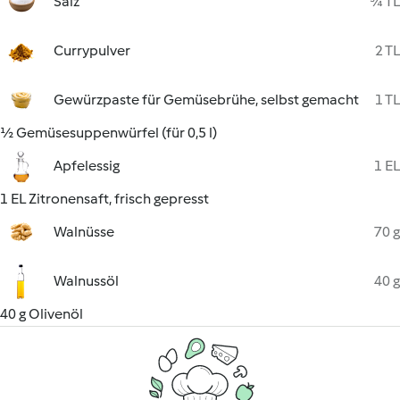
Salz
¾ TL
Currypulver
2 TL
Gewürzpaste für Gemüsebrühe, selbst gemacht
1 TL
½ Gemüsesuppenwürfel (für 0,5 l)
Apfelessig
1 EL
1 EL Zitronensaft, frisch gepresst
Walnüsse
70 g
Walnussöl
40 g
40 g Olivenöl