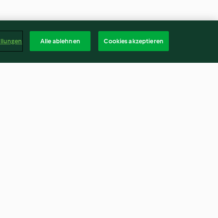
ellungen
Alle ablehnen
Cookies akzeptieren
Walnuss-
Kipferlkoch mit Vanilleobers
4.5
(26)