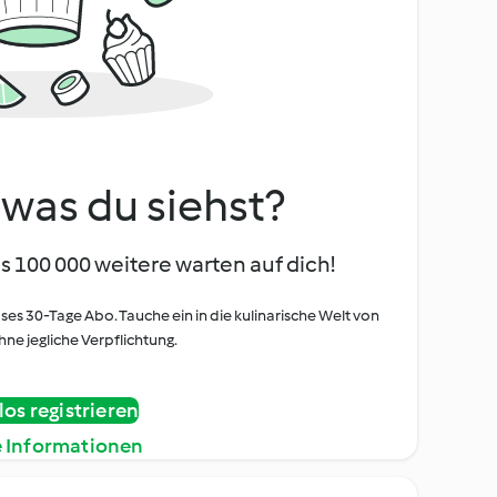
, was du siehst?
s 100 000 weitere warten auf dich!
oses 30-Tage Abo. Tauche ein in die kulinarische Welt von
ne jegliche Verpflichtung.
os registrieren
e Informationen