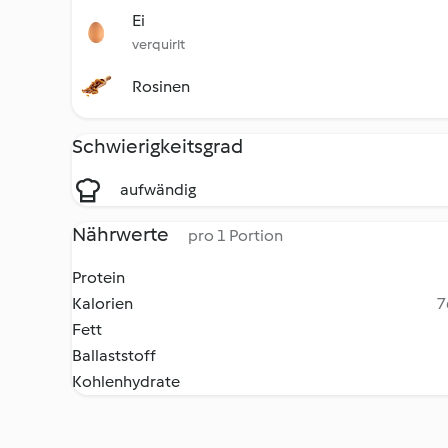
Ei
verquirlt
Rosinen
Schwierigkeitsgrad
aufwändig
Nährwerte
pro 1 Portion
Protein
Kalorien
7
Fett
Ballaststoff
Kohlenhydrate