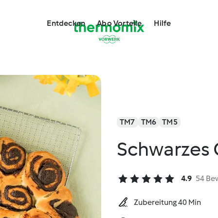
Entdecken
Abo Vorteile
Hilfe
TM7
TM6
TM5
Schwarzes 
4.9
54 Be
Zubereitung 40 Min