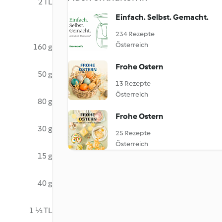
2 TL
Einfach. Selbst. Gemacht.
234 Rezepte
Österreich
160 g
Frohe Ostern
50 g
13 Rezepte
Österreich
80 g
Frohe Ostern
30 g
25 Rezepte
Österreich
15 g
40 g
1 ½ TL