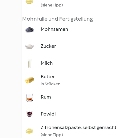
(siehe Tipp)
Mohnfülle und Fertigstellung
Mohnsamen
Zucker
Milch
Butter
in Stücken
Rum
Powidl
Zitronensalzpaste, selbst gemacht
(siehe Tipp)