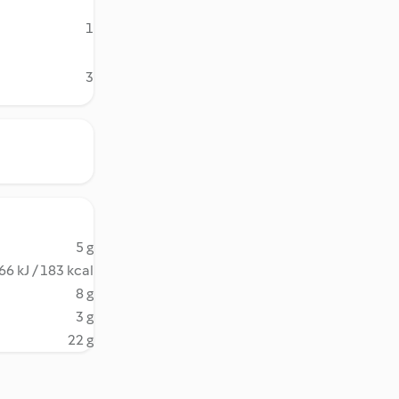
1
3
5 g
66 kJ / 183 kcal
8 g
3 g
22 g