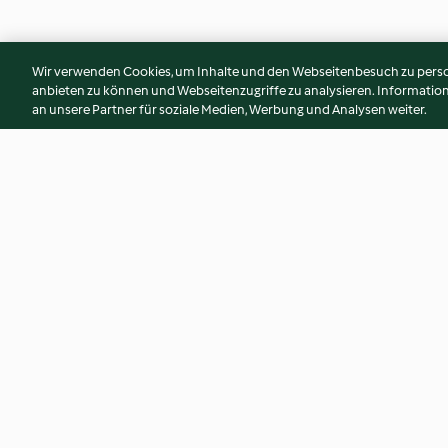
Wir verwenden Cookies, um Inhalte und den Webseitenbesuch zu person
anbieten zu können und Webseitenzugriffe zu analysieren. Informati
an unsere Partner für soziale Medien, Werbung und Analysen weiter.
Waldviertler Mohnschnitten
Toms Cherry Schok
4.6
(59)
3.2
(34)
© Copyright 2026