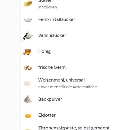
Butter
in Stücken
Feinkristallzucker
Vanillezucker
Honig
frische Germ
Weizenmehl, universal
etwas mehr für die Arbeitsfläche
Backpulver
Eidotter
Zitronensalzpaste, selbst gemacht