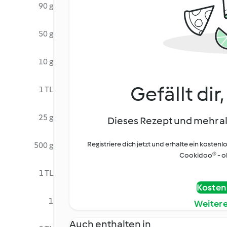
90 g
50 g
10 g
Gefällt dir
1 TL
25 g
Dieses Rezept und mehr al
Registriere dich jetzt und erhalte ein kostenl
500 g
Cookidoo® - oh
1 TL
Kostenl
1
Weiter
Auch enthalten in