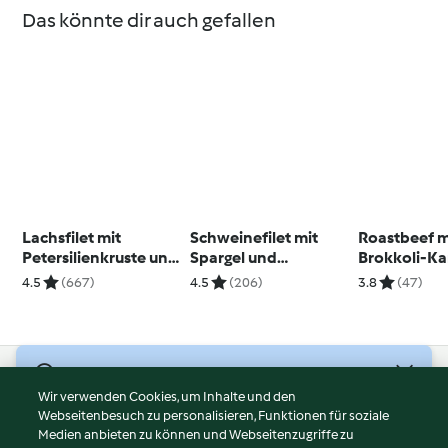
Das könnte dir auch gefallen
Lachsfilet mit
Schweinefilet mit
Roastbeef m
Petersilienkruste und
Spargel und
Brokkoli-Ka
Dampfkartoffeln
Prosecco-Sauce
Püree
4.5
(667)
4.5
(206)
3.8
(47)
© Copyright 2026
Wir verwenden Cookies, um Inhalte und den
Webseitenbesuch zu personalisieren, Funktionen für soziale
Nutzungsbedingungen
Medien anbieten zu können und Webseitenzugriffe zu
Datenschutzrichtlinien