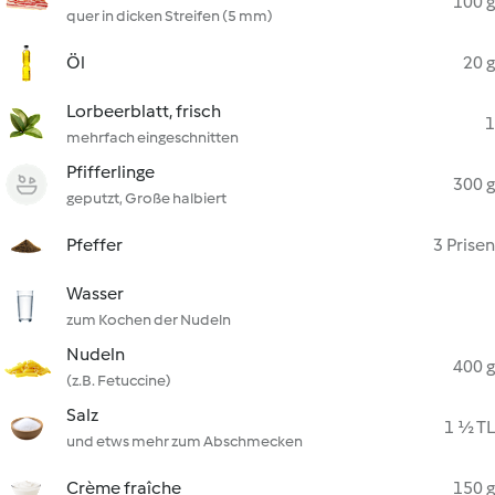
100 g
quer in dicken Streifen (5 mm)
Öl
20 g
Lorbeerblatt, frisch
1
mehrfach eingeschnitten
Pfifferlinge
300 g
geputzt, Große halbiert
Pfeffer
3 Prisen
Wasser
zum Kochen der Nudeln
Nudeln
400 g
(z.B. Fetuccine)
Salz
1 ½ TL
und etws mehr zum Abschmecken
Crème fraîche
150 g