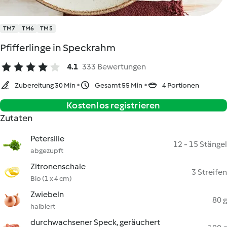
TM7
TM6
TM5
Pfifferlinge in Speckrahm
4.1
333 Bewertungen
Zubereitung 30 Min
Gesamt 55 Min
4 Portionen
Kostenlos registrieren
Zutaten
Petersilie
12 - 15 Stängel
abgezupft
Zitronenschale
3 Streifen
Bio (1 x 4 cm)
Zwiebeln
80 g
halbiert
durchwachsener Speck, geräuchert