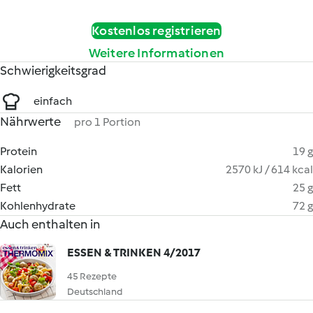
Kostenlos registrieren
Weitere Informationen
Schwierigkeitsgrad
einfach
Nährwerte
pro 1 Portion
Protein
19 g
Kalorien
2570 kJ / 614 kcal
Fett
25 g
Kohlenhydrate
72 g
Auch enthalten in
ESSEN & TRINKEN 4/2017
45 Rezepte
Deutschland