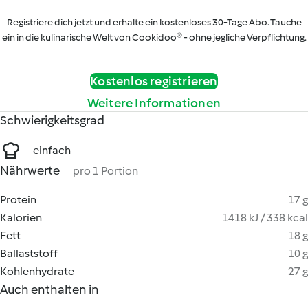
Registriere dich jetzt und erhalte ein kostenloses 30-Tage Abo. Tauche
ein in die kulinarische Welt von Cookidoo® - ohne jegliche Verpflichtung.
Kostenlos registrieren
Weitere Informationen
Schwierigkeitsgrad
einfach
Nährwerte
pro 1 Portion
Protein
17 g
Kalorien
1418 kJ / 338 kcal
Fett
18 g
Ballaststoff
10 g
Kohlenhydrate
27 g
Auch enthalten in