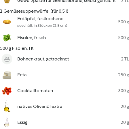
Gewürzpaste für Gemüsebrühe, selbst gemacht
2 TL
1 Gemüsesuppenwürfel (für 0,5 l)
Erdäpfel, festkochend
500 g
geschält, in Stücken (2,5 cm)
Fisolen, frisch
500 g
500 g Fisolen, TK
Bohnenkraut, getrocknet
2 TL
Feta
250 g
Cocktailtomaten
300 g
natives Olivenöl extra
20 g
Essig
20 g