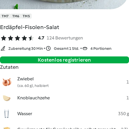
TM7
TM6
TM5
Erdäpfel-Fisolen-Salat
4.7
124 Bewertungen
Zubereitung 30 Min
Gesamt 1 Std.
4 Portionen
Kostenlos registrieren
Zutaten
Zwiebel
1
(ca. 60 g), halbiert
Knoblauchzehe
1
Wasser
350 g