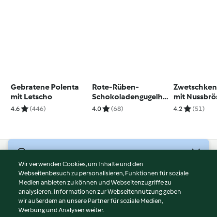
Gebratene Polenta
Rote-Rüben-
Zwetschken
mit Letscho
Schokoladengugelhu
mit Nussbrö
pf
(vegan)
4.6
(446)
4.0
(68)
4.2
(51)
© Copyright 2026
Wir verwenden Cookies, um Inhalte und den
Webseitenbesuch zu personalisieren, Funktionen für soziale
Nutzungsbedingungen
Medien anbieten zu können und Webseitenzugriffe zu
Datenschutzrichtlinien
analysieren. Informationen zur Webseitennutzung geben
Disclaimer
wir außerdem an unsere Partner für soziale Medien,
Werbung und Analysen weiter.
Impressum