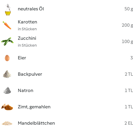
neutrales Öl
50 g
Karotten
200 g
in Stücken
Zucchini
100 g
in Stücken
Eier
3
Backpulver
2 TL
Natron
1 TL
Zimt, gemahlen
1 TL
Mandelblättchen
2 EL