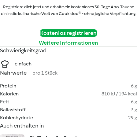
Registriere dich jetzt und erhalte ein kostenloses 30-Tage Abo. Tauche
ein in die kulinarische Welt von Cookidoo® - ohne jegliche Verpflichtung.
Kostenlos registrieren
Weitere Informationen
Schwierigkeitsgrad
einfach
Nährwerte
pro 1 Stück
Protein
6 g
Kalorien
810 kJ / 194 kcal
Fett
6 g
Ballaststoff
3 g
Kohlenhydrate
29 g
Auch enthalten in