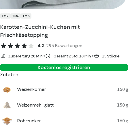
TM7
TM6
TM5
Karotten-Zucchini-Kuchen mit
Frischkäsetopping
4.2
295 Bewertungen
Zubereitung 20 Min
Gesamt 2 Std. 10 Min
15 Stücke
Kostenlos registrieren
Zutaten
Weizenkörner
150 g
Weizenmehl, glatt
150 g
Rohrzucker
160 g