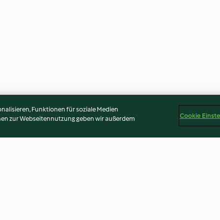
alisieren, Funktionen für soziale Medien
Cookie Einst
onen zur Webseitennutzung geben wir außerdem
er Salsa
Tamale
Golden Milk "Ko