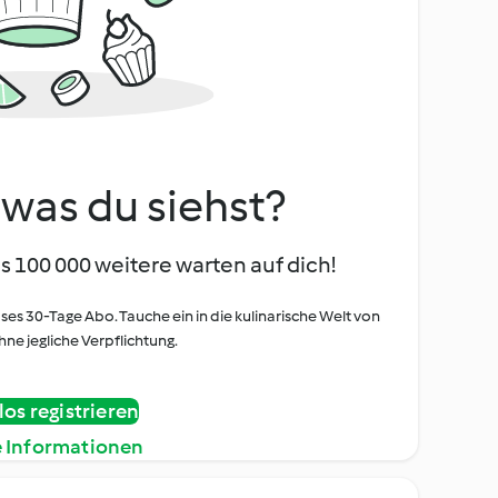
, was du siehst?
s 100 000 weitere warten auf dich!
oses 30-Tage Abo. Tauche ein in die kulinarische Welt von
ne jegliche Verpflichtung.
os registrieren
e Informationen