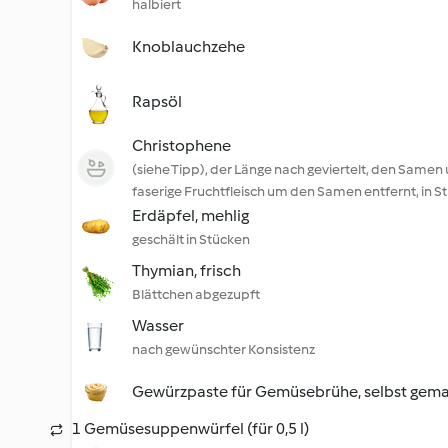
halbiert
Knoblauchzehe
Rapsöl
Christophene
(siehe Tipp), der Länge nach geviertelt, den Samen
faserige Fruchtfleisch um den Samen entfernt, in S
Erdäpfel, mehlig
geschält in Stücken
Thymian, frisch
Blättchen abgezupft
Wasser
nach gewünschter Konsistenz
Gewürzpaste für Gemüsebrühe, selbst gem
1 Gemüsesuppenwürfel (für 0,5 l)