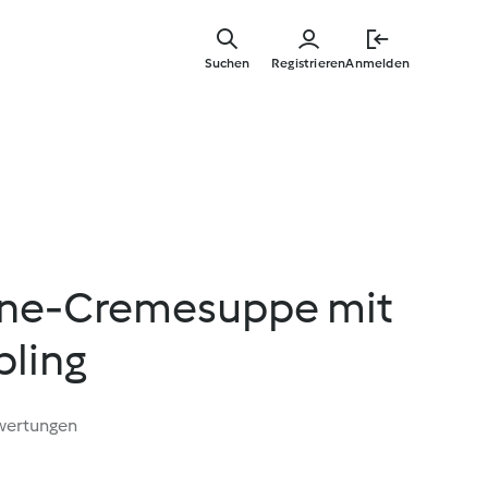
Zum
Hauptinha
Suchen
Registrieren
Anmelden
springen
ene-Cremesuppe mit
bling
wertungen