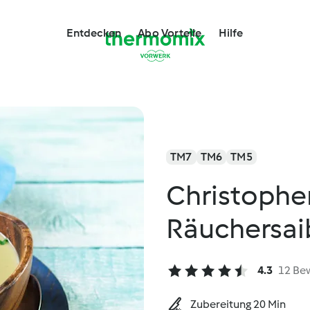
Entdecken
Abo Vorteile
Hilfe
TM7
TM6
TM5
Christoph
Räuchersai
4.3
12 Be
Zubereitung 20 Min