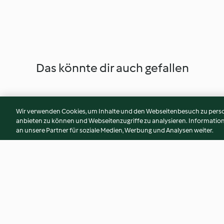
Das könnte dir auch gefallen
Wir verwenden Cookies, um Inhalte und den Webseitenbesuch zu person
anbieten zu können und Webseitenzugriffe zu analysieren. Informati
an unsere Partner für soziale Medien, Werbung und Analysen weiter.
Spargel-Rucola-Suppe
Tortillachips in rot