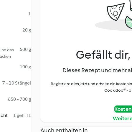
1
20 g
500 g
 und das
Gefällt dir
tücken
100 g
Dieses Rezept und mehr al
7 - 10 Stängel
Registriere dich jetzt und erhalte ein kostenl
Cookidoo® - oh
650 - 700 g
Kostenl
acht
1 geh. TL
Weiter
Auch enthalten in