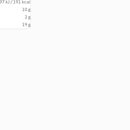
97 kJ / 191 kcal
10 g
2 g
19 g