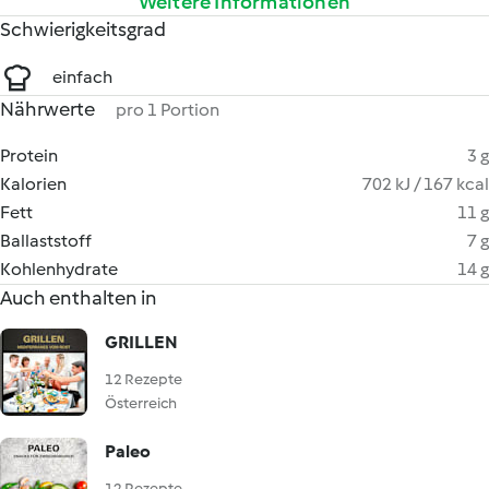
Weitere Informationen
Schwierigkeitsgrad
einfach
Nährwerte
pro 1 Portion
Protein
3 g
Kalorien
702 kJ / 167 kcal
Fett
11 g
Ballaststoff
7 g
Kohlenhydrate
14 g
Auch enthalten in
GRILLEN
12 Rezepte
Österreich
Paleo
12 Rezepte