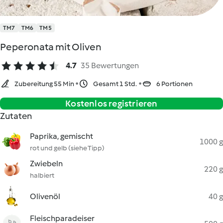
TM7
TM6
TM5
Peperonata mit Oliven
4.7
35 Bewertungen
Zubereitung 55 Min
Gesamt 1 Std.
6 Portionen
Kostenlos registrieren
Zutaten
Paprika, gemischt
1000 g
rot und gelb (siehe Tipp)
Zwiebeln
220 g
halbiert
Olivenöl
40 g
Fleischparadeiser