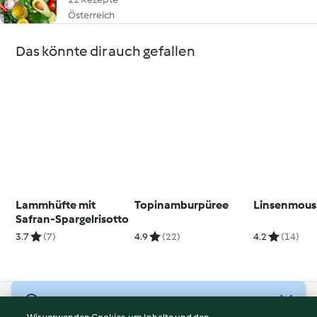
Österreich
Das könnte dir auch gefallen
Lammhüfte mit
Topinamburpüree
Linsenmous
Safran-Spargelrisotto
3.7
(7)
4.9
(22)
4.2
(14)
© Copyright 2026