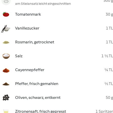
500 g
am Stielansatz leicht eingeschnitten
Tomatenmark
30 g
Vanillezucker
1 TL
Rosmarin, getrocknet
1 TL
Salz
1 ½ TL
Cayennepfeffer
¼ TL
Pfeffer, frisch gemahlen
½ TL
Oliven, schwarz, entkernt
50 g
Zitronensaft, frisch gepresst
1 Spritzer