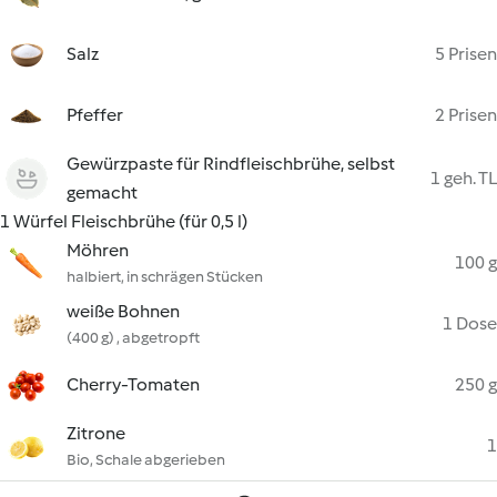
Salz
5 Prisen
Pfeffer
2 Prisen
Gewürzpaste für Rindfleischbrühe, selbst
1 geh. TL
gemacht
1 Würfel Fleischbrühe (für 0,5 l)
Möhren
100 g
halbiert, in schrägen Stücken
weiße Bohnen
1 Dose
(400 g) , abgetropft
Cherry-Tomaten
250 g
Zitrone
1
Bio, Schale abgerieben