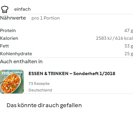
einfach
Nährwerte
pro 1 Portion
Protein
47 g
Kalorien
2583 kJ / 616 kcal
Fett
33 g
Kohlenhydrate
25 g
Auch enthalten in
ESSEN & TRINKEN – Sonderheft 1/2018
73 Rezepte
Deutschland
Das könnte dir auch gefallen