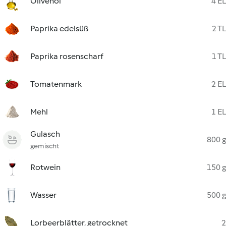
Olivenöl
4 EL
Paprika edelsüß
2 TL
Paprika rosenscharf
1 TL
Tomatenmark
2 EL
Mehl
1 EL
Gulasch
800 g
gemischt
Rotwein
150 g
Wasser
500 g
Lorbeerblätter, getrocknet
2