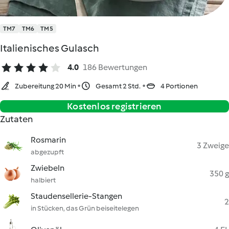
TM7
TM6
TM5
Italienisches Gulasch
4.0
186 Bewertungen
Zubereitung 20 Min
Gesamt 2 Std.
4 Portionen
Kostenlos registrieren
Zutaten
Rosmarin
3 Zweige
abgezupft
Zwiebeln
350 g
halbiert
Staudensellerie-Stangen
2
in Stücken, das Grün beiseitelegen