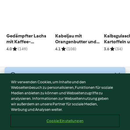
Gedämpfter Lachs
Kabeljau mit
Kalbsgulasc
mit Kaffee-
Orangenbutter und
Kartoffeln 
Hollandaise
Kartoffeln
Äpfeln
4.0
(149)
4.1
(108)
3.6
(34)
© Copyright 2026
Wir verwenden Cookies, um Inhalte und den
Webseitenbesuch zu personalisieren, Funktionen für soziale
Nutzungsbedingungen
Medien anbieten zu können und Webseitenzugriffe zu
Datenschutzrichtlinien
analysieren. Informationen zur Webseitennutzung geben
Disclaimer
wir außerdem an unsere Partner für soziale Medien,
Werbung und Analysen weiter.
Impressum
Cookies
Cookie Einstellungen
Inhalt melden