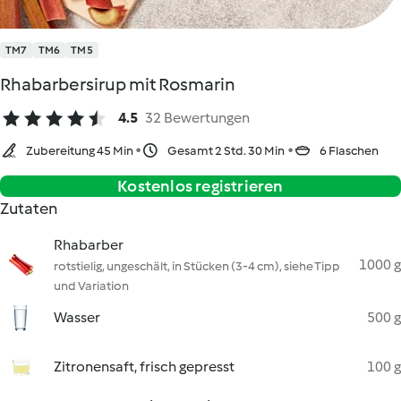
TM7
TM6
TM5
Rhabarbersirup mit Rosmarin
4.5
32 Bewertungen
Zubereitung 45 Min
Gesamt 2 Std. 30 Min
6 Flaschen
Kostenlos registrieren
Zutaten
Rhabarber
1000 g
rotstielig, ungeschält, in Stücken (3-4 cm), siehe Tipp
und Variation
Wasser
500 g
Zitronensaft, frisch gepresst
100 g