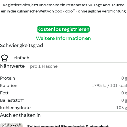
Registriere dich jetzt und erhalte ein kostenloses 30-Tage Abo. Tauche
ein in die kulinarische Welt von Cookidoo® - ohne jegliche Verpflichtung.
Kostenlos registrieren
Weitere Informationen
Schwierigkeitsgrad
einfach
Nährwerte
pro 1 Flasche
Protein
0 g
Kalorien
1795 kJ / 101 kcal
Fett
0 g
Ballaststoff
0 g
Kohlenhydrate
103 g
Auch enthalten in
Selbst gemacht! Eingekocht & eingelegt