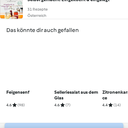
31 Rezepte
Österreich
Das könnte dir auch gefallen
Feigensenf
Selleriesalat aus dem
Zitronenkar
Glas
ce
4.6
(98)
4.6
(7)
4.4
(14)