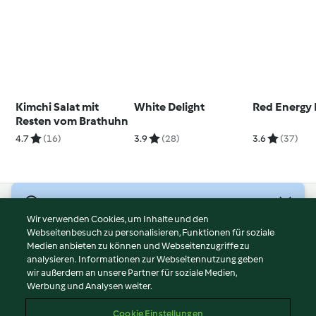
Kimchi Salat mit
White Delight
Red Energy 
Resten vom Brathuhn
4.7
(16)
3.9
(28)
3.6
(37)
© Copyright 2026
Wir verwenden Cookies, um Inhalte und den
Webseitenbesuch zu personalisieren, Funktionen für soziale
Nutzungsbedingungen
Medien anbieten zu können und Webseitenzugriffe zu
Datenschutzrichtlinien
analysieren. Informationen zur Webseitennutzung geben
Disclaimer
wir außerdem an unsere Partner für soziale Medien,
Werbung und Analysen weiter.
Impressum
Cookies
Cookie Einstellungen