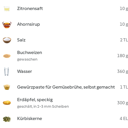
Zitronensaft
10 g
Ahornsirup
10 g
Salz
2 TL
Buchweizen
180 g
gewaschen
Wasser
360 g
Gewürzpaste für Gemüsebrühe, selbst gemacht
1 TL
Erdäpfel, speckig
300 g
geschält, in 2-3 mm Scheiben
Kürbiskerne
4 EL