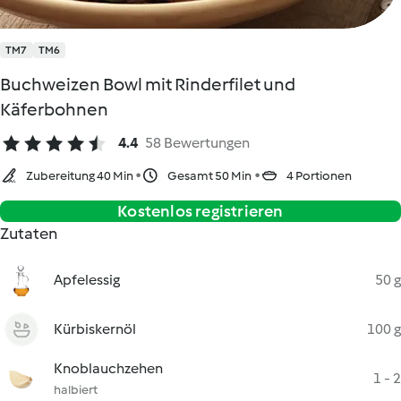
TM7
TM6
Buchweizen Bowl mit Rinderfilet und
Käferbohnen
4.4
58 Bewertungen
Zubereitung 40 Min
Gesamt 50 Min
4 Portionen
Kostenlos registrieren
Zutaten
Apfelessig
50 g
Kürbiskernöl
100 g
Knoblauchzehen
1 - 2
halbiert