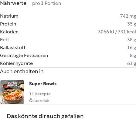
Nährwerte
pro 1 Portion
Natrium
742 mg
Protein
35 g
Kalorien
3066 kJ / 731 kcal
Fett
38 g
Ballaststoff
16 g
Gesättigte Fettsäuren
8 g
Kohlenhydrate
61 g
Auch enthalten in
Super Bowls
11 Rezepte
Österreich
Das könnte dir auch gefallen