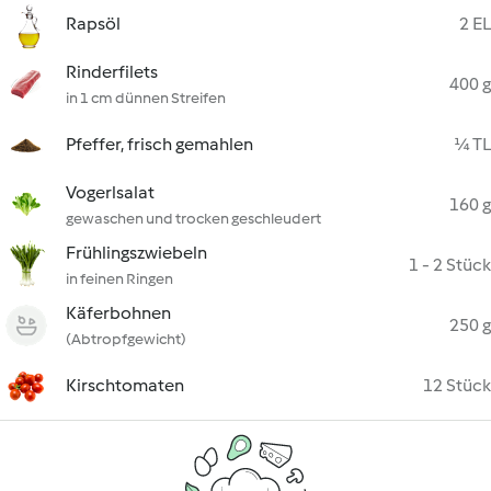
Rapsöl
2 EL
Rinderfilets
400 g
in 1 cm dünnen Streifen
Pfeffer, frisch gemahlen
¼ TL
Vogerlsalat
160 g
gewaschen und trocken geschleudert
Frühlingszwiebeln
1 - 2 Stück
in feinen Ringen
Käferbohnen
250 g
(Abtropfgewicht)
Kirschtomaten
12 Stück