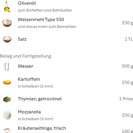
Olivenöl
zum Einfetten und Beträufeln
Weizenmehl Type 550
350 g
und etwas mehr zum Bemehlen
Salz
1 TL
Belag und Fertigstellung
Wasser
500 g
Kartoffeln
250 g
in Scheiben (5 mm)
Thymian, getrocknet
1 Prise
Mozzarella
250 g
in Scheiben (5 mm)
Kräuterseitlinge, frisch
100 g