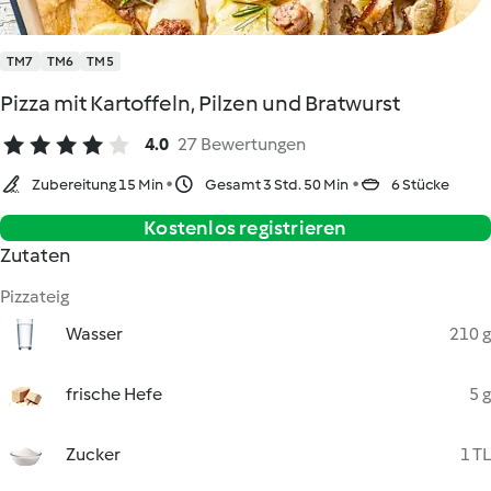
TM7
TM6
TM5
Pizza mit Kartoffeln, Pilzen und Bratwurst
4.0
27 Bewertungen
Zubereitung 15 Min
Gesamt 3 Std. 50 Min
6 Stücke
Kostenlos registrieren
Zutaten
Pizzateig
Wasser
210 g
frische Hefe
5 g
Zucker
1 TL