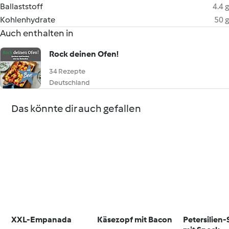
Ballaststoff
4.4 g
Kohlenhydrate
50 g
Auch enthalten in
Rock deinen Ofen!
34 Rezepte
Deutschland
Das könnte dir auch gefallen
XXL-Empanada
Käsezopf mit Bacon
Petersilien