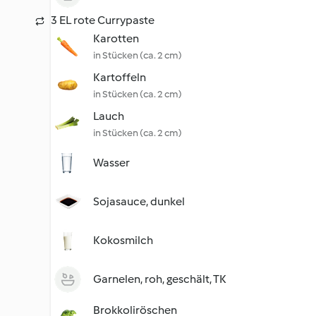
3 EL rote Currypaste
Karotten
in Stücken (ca. 2 cm)
Kartoffeln
in Stücken (ca. 2 cm)
Lauch
in Stücken (ca. 2 cm)
Wasser
Sojasauce, dunkel
Kokosmilch
Garnelen, roh, geschält, TK
Brokkoliröschen