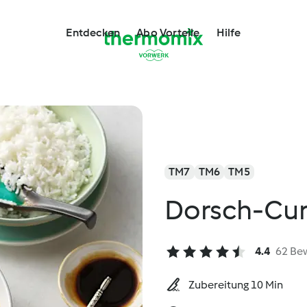
Entdecken
Abo Vorteile
Hilfe
TM7
TM6
TM5
Dorsch-Cur
4.4
62 Be
Zubereitung 10 Min