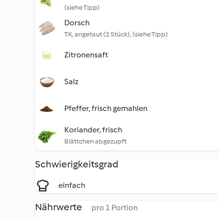
(siehe Tipp)
Dorsch
TK, angetaut (2 Stück), (siehe Tipp)
Zitronensaft
Salz
Pfeffer, frisch gemahlen
Koriander, frisch
Blättchen abgezupft
Schwierigkeitsgrad
einfach
Nährwerte
pro 1 Portion