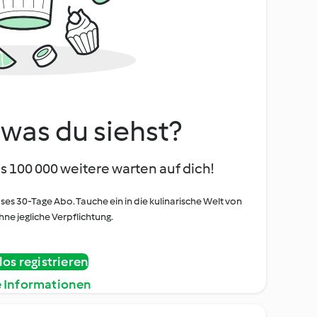
, was du siehst?
s 100 000 weitere warten auf dich!
oses 30-Tage Abo. Tauche ein in die kulinarische Welt von
ne jegliche Verpflichtung.
os registrieren
e Informationen