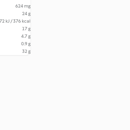
624 mg
24 g
72 kJ / 376 kcal
17 g
4.7 g
0.9 g
32 g