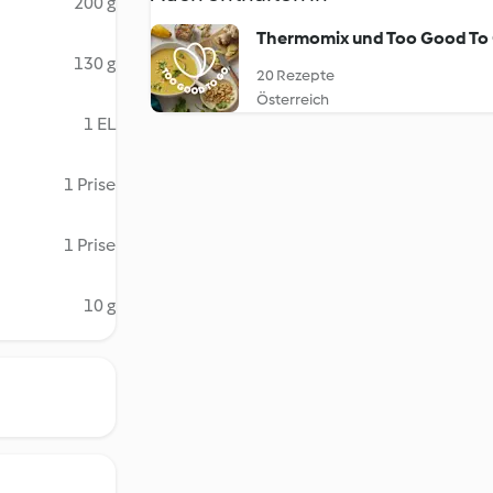
200 g
Thermomix und Too Good To
130 g
20 Rezepte
Österreich
1 EL
1 Prise
1 Prise
10 g