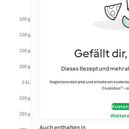
100 g
100 g
Gefällt dir
100 g
200 g
Dieses Rezept und mehr al
2 EL
Registriere dich jetzt und erhalte ein kostenl
Cookidoo® - oh
250 g
Kostenl
250 g
Weiter
Auch enthalten in